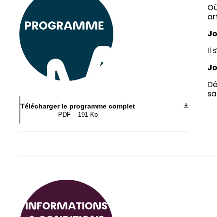
Où
ar
Jo
Il
Jo
Dé
sa
Télécharger le programme complet
PDF – 191 Ko