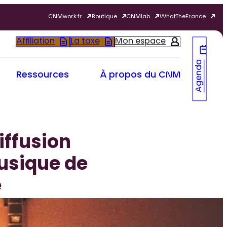
CNMwork.fr
Boutique
CNMlab
WhatTheFrance
Affiliation
La taxe
Mon espace
Agenda
Ressources
À propos du CNM
iffusion
usique de
e