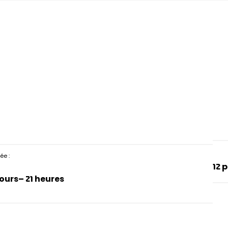
ée :
12 
jours
– 21 heures