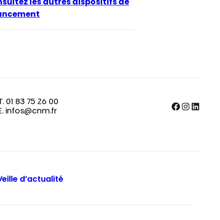
sultez les autres dispositifs de
nancement
T. 01 83 75 26 00
Facebook
Instagram
LinkedIn
E. infos@cnm.fr
Veille d’actualité