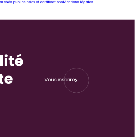
archés publics
Index et certifications
Mentions légales
lité
te
Vous inscrire