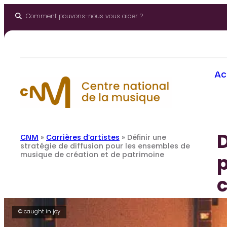
Aller
au
Comment pouvons-nous vous aider ?
contenu
Ac
D
CNM
»
Carrières d’artistes
»
Définir une
stratégie de diffusion pour les ensembles de
musique de création et de patrimoine
c
© caught in joy