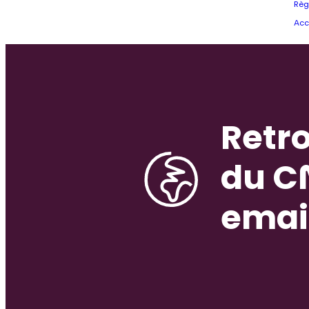
Règ
Acc
Retro
du C
emai