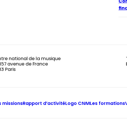
Con
fi
tre national de la musique
-157 avenue de France
13 Paris
 missions
Rapport d’activité
Logo CNM
Les formations