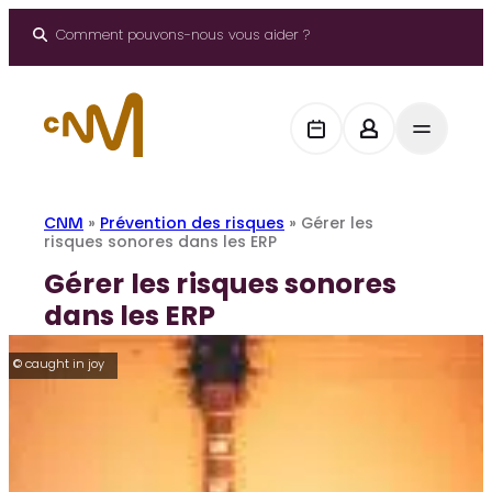
Aller
au
Comment pouvons-nous vous aider ?
contenu
CNM
»
Prévention des risques
»
Gérer les
risques sonores dans les ERP
Gérer les risques sonores
dans les ERP
© caught in joy