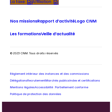
La taxe
Affiliation
Nos missions
Rapport d’activité
Logo CNM
Les formations
Veille d’actualité
© 2023 CNM. Tous droits réservés
Règlement intérieur des instances et des commissions
Délégations
Recrutement
Marchés publics
Index et certifications
Mentions légales
Accessibilité : Partiellement conforme
Politique de protection des données