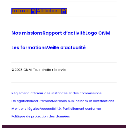
La taxe
Affiliation
Nos missions
Rapport d’activité
Logo CNM
Les formations
Veille d’actualité
© 2023 CNM. Tous droits réservés
Règlement intérieur des instances et des commissions
Délégations
Recrutement
Marchés publics
Index et certifications
Mentions légales
Accessibilité : Partiellement conforme
Politique de protection des données