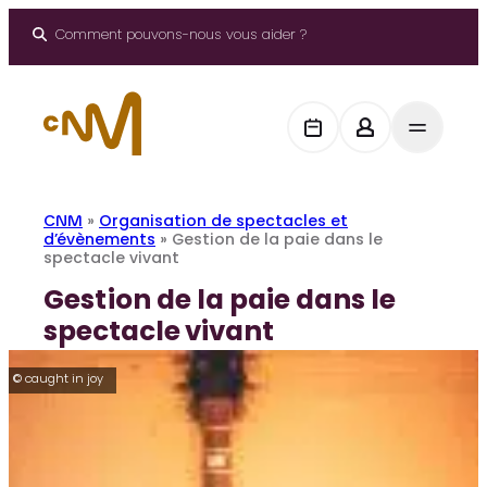
Aller
au
Comment pouvons-nous vous aider ?
contenu
CNM
»
Organisation de spectacles et
d’évènements
»
Gestion de la paie dans le
spectacle vivant
Gestion de la paie dans le
spectacle vivant
© caught in joy