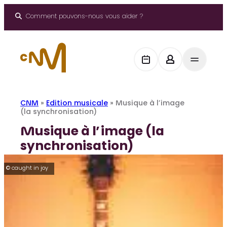
Aller
au
Comment pouvons-nous vous aider ?
contenu
CNM
»
Edition musicale
»
Musique à l’image
(la synchronisation)
Musique à l’image (la
synchronisation)
© caught in joy