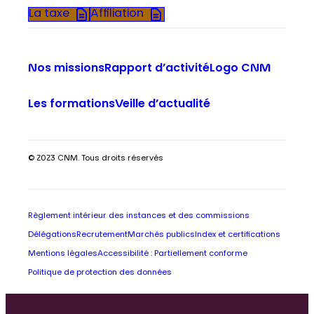
La taxe
Affiliation
Nos missions
Rapport d’activité
Logo CNM
Les formations
Veille d’actualité
© 2023 CNM. Tous droits réservés
Règlement intérieur des instances et des commissions
Délégations
Recrutement
Marchés publics
Index et certifications
Mentions légales
Accessibilité : Partiellement conforme
Politique de protection des données