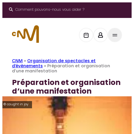
Aller
au
Comment pouvons-nous vous aider ?
contenu
CNM
»
Organisation de spectacles et
d’évènements
»
Préparation et organisation
d’une manifestation
Préparation et organisation
d’une manifestation
© caught in joy