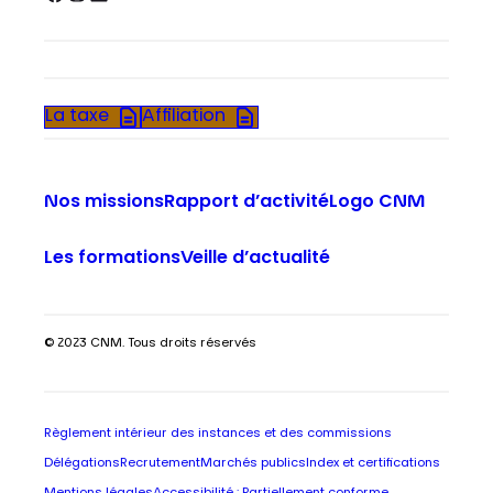
La taxe
Affiliation
Nos missions
Rapport d’activité
Logo CNM
Les formations
Veille d’actualité
© 2023 CNM. Tous droits réservés
Règlement intérieur des instances et des commissions
Délégations
Recrutement
Marchés publics
Index et certifications