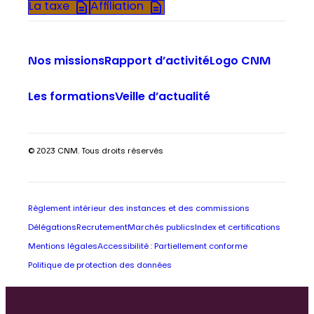
La taxe
Affiliation
Nos missions
Rapport d’activité
Logo CNM
Les formations
Veille d’actualité
© 2023 CNM. Tous droits réservés
Règlement intérieur des instances et des commissions
Délégations
Recrutement
Marchés publics
Index et certifications
Mentions légales
Accessibilité : Partiellement conforme
Politique de protection des données