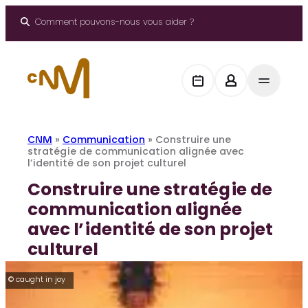
Aller
au
Comment pouvons-nous vous aider ?
contenu
CNM
»
Communication
»
Construire une
stratégie de communication alignée avec
l’identité de son projet culturel
Construire une stratégie de
communication alignée
avec l’identité de son projet
culturel
© caught in joy