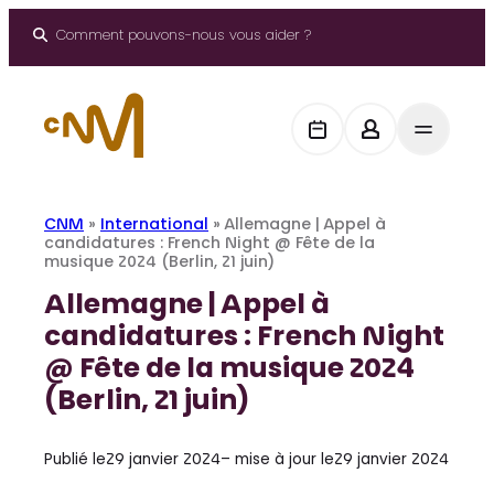
Aller
au
Comment pouvons-nous vous aider ?
contenu
CNM
»
International
»
Allemagne | Appel à
candidatures : French Night @ Fête de la
musique 2024 (Berlin, 21 juin)
Allemagne | Appel à
candidatures : French Night
@ Fête de la musique 2024
(Berlin, 21 juin)
Publié le
29 janvier 2024
– mise à jour le
29 janvier 2024