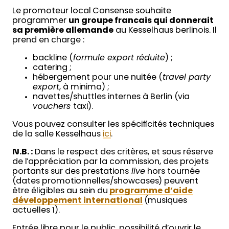
Le promoteur local Consense souhaite
programmer
un groupe francais qui donnerait
sa première allemande
au Kesselhaus berlinois. Il
prend en charge :
backline (
formule export réduite
) ;
catering ;
hébergement pour une nuitée (
travel party
export
, à minima) ;
navettes/shuttles internes à Berlin (via
vouchers
taxi).
Vous pouvez consulter les spécificités techniques
de la salle Kesselhaus
ici
.
N.B. :
Dans le respect des critères, et sous réserve
de l’appréciation par la commission, des projets
portants sur des prestations
live
hors tournée
(dates promotionnelles/showcases) peuvent
être éligibles au sein du
programme d’aide
développement international
(musiques
actuelles 1).
Entrée libre pour le public, possibilité d’ouvrir le