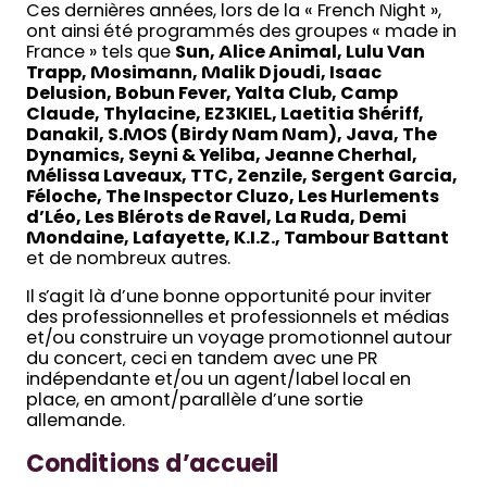
Ces dernières années, lors de la « French Night »,
ont ainsi été programmés des groupes « made in
France » tels que
Sun, Alice Animal, Lulu Van
Trapp, Mosimann, Malik Djoudi, Isaac
Delusion, Bobun Fever, Yalta Club, Camp
Claude, Thylacine, EZ3KIEL, Laetitia Shériff,
Danakil, S.MOS (Birdy Nam Nam), Java, The
Dynamics, Seyni & Yeliba, Jeanne Cherhal,
Mélissa Laveaux, TTC, Zenzile, Sergent Garcia,
Féloche, The Inspector Cluzo, Les Hurlements
d’Léo, Les Blérots de Ravel, La Ruda, Demi
Mondaine, Lafayette, K.I.Z., Tambour Battant
et de nombreux autres.
Il s’agit là d’une bonne opportunité pour inviter
des professionnelles et professionnels et médias
et/ou construire un voyage promotionnel autour
du concert, ceci en tandem avec une PR
indépendante et/ou un agent/label local en
place, en amont/parallèle d’une sortie
allemande.
Conditions d’accueil