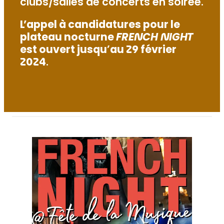
clubs/salles de concerts en soirée.
L’appel à candidatures pour le
plateau nocturne
FRENCH NIGHT
est ouvert jusqu
’
au 29 février
2024
.