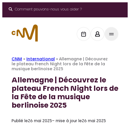
Aller
au
Comment pouvons-nous vous aider ?
contenu
CNM
»
International
»
Allemagne | Découvrez
le plateau French Night lors de la Fête de la
musique berlinoise 2025
Allemagne | Découvrez le
plateau French Night lors de
la Fête de la musique
berlinoise 2025
Publié le
26 mai 2025
– mise à jour le
26 mai 2025