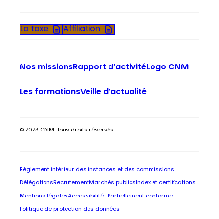
La taxe
Affiliation
Nos missions
Rapport d’activité
Logo CNM
Les formations
Veille d’actualité
© 2023 CNM. Tous droits réservés
Règlement intérieur des instances et des commissions
Délégations
Recrutement
Marchés publics
Index et certifications
Mentions légales
Accessibilité : Partiellement conforme
Politique de protection des données