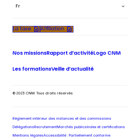
Fr
La taxe
Affiliation
Nos missions
Rapport d’activité
Logo CNM
Les formations
Veille d’actualité
© 2023 CNM. Tous droits réservés
Règlement intérieur des instances et des commissions
Délégations
Recrutement
Marchés publics
Index et certifications
Mentions légales
Accessibilité : Partiellement conforme