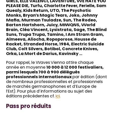
GIRLS, ELLE VALENCI, LAVENTURE, WE HATE YOU
PLEASE DIE, Turfu, Charlotte Fever, Ferielle, Sam
Quealy, Kids Return, UTO, The Psychotic
Monks, Bryan’s Magic Tears, Joko, Johnny
Mafia, Murman Tsuladze, Sun, The Rodeo,
Barton Hartshorn, Juicy, MNNQNS, World
Brain, Cléa Vincent, Lysistrata, Sage, The Blind
Suns, Trupa Trupa, Tamino, I Am Stram Gram,
Almeeva, Aliocha, Ropoporose, Housse de
Racket, Stranded Horse, 1984, Electric Suicide
Club, Colt Silvers, Botibol, Concrete Knives,
Orka, La Mort de Darius, Kavinsky …
Pour rappel, le Waves Vienna attire chaque
année en moyenne
10 000 à 12 000 festivaliers,
parmi lesquels 700 à 900 délégués
professionnels internationaux
par édition (dont
de nombreux professionnelles et professionnels
de marchés germanophones et d’Europe de
l’Est). Pour plus d’informations au sujet des
éditions précédentes cf.
ici
.
Pass pro réduits