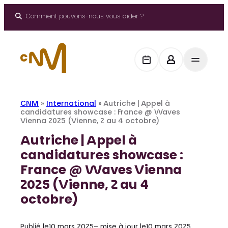
Aller
au
Comment pouvons-nous vous aider ?
contenu
CNM
»
International
»
Autriche | Appel à
candidatures showcase : France @ Waves
Vienna 2025 (Vienne, 2 au 4 octobre)
Autriche | Appel à
candidatures showcase :
France @ Waves Vienna
2025 (Vienne, 2 au 4
octobre)
Publié le
10 mars 2025
– mise à jour le
10 mars 2025