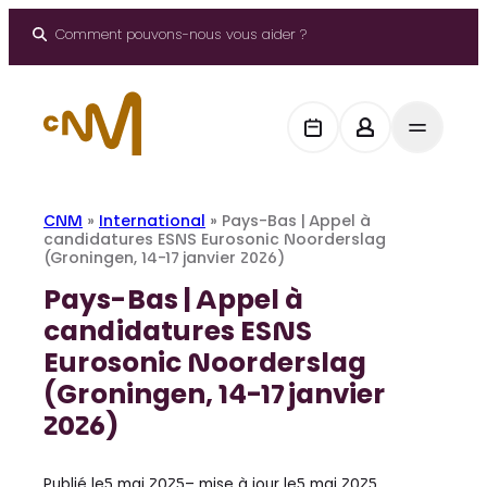
Aller
au
Comment pouvons-nous vous aider ?
contenu
CNM
»
International
»
Pays-Bas | Appel à
candidatures ESNS Eurosonic Noorderslag
(Groningen, 14-17 janvier 2026)
Pays-Bas | Appel à
candidatures ESNS
Eurosonic Noorderslag
(Groningen, 14-17 janvier
2026)
Publié le
5 mai 2025
– mise à jour le
5 mai 2025