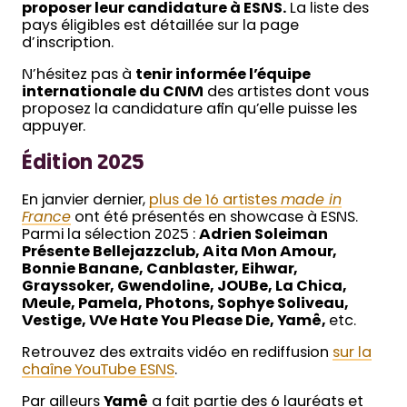
proposer leur candidature à ESNS.
La liste des
pays éligibles est détaillée sur la page
d’inscription.
N’hésitez pas à
tenir informée l’équipe
internationale du CNM
des artistes dont vous
proposez la candidature afin qu’elle puisse les
appuyer.
Édition 2025
En janvier dernier,
plus de 16 artistes
made in
France
ont été présentés en showcase à ESNS.
Parmi la sélection 2025 :
Adrien Soleiman
Présente Bellejazzclub, Aita Mon Amour,
Bonnie Banane, Canblaster, Eihwar,
Grayssoker, Gwendoline, JOUBe, La Chica,
Meule, Pamela, Photons, Sophye Soliveau,
Vestige, We Hate You Please Die, Yamê,
etc.
Retrouvez des extraits vidéo en rediffusion
sur la
chaîne YouTube ESNS
.
Par ailleurs
Yamê
a fait partie des 6 lauréats et