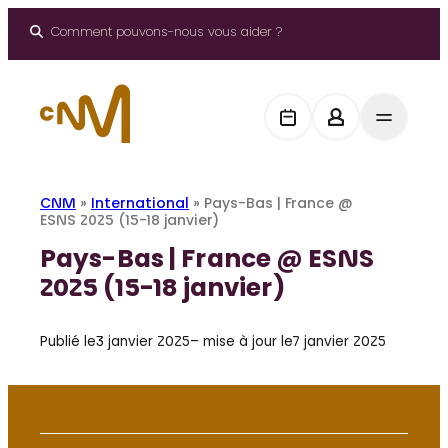
Aller
au
Comment pouvons-nous vous aider ?
contenu
CNM
»
International
»
Pays-Bas | France @
ESNS 2025 (15-18 janvier)
Pays-Bas | France @ ESNS
2025 (15-18 janvier)
Publié le
3 janvier 2025
– mise à jour le
7 janvier 2025