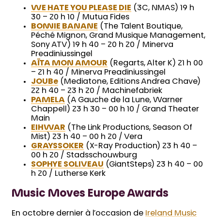
WE HATE YOU PLEASE DIE
(3C, NMAS) 19 h
30 – 20 h 10 / Mutua Fides
BONNIE BANANE
(The Talent Boutique,
Péché Mignon, Grand Musique Management,
Sony ATV) 19 h 40 – 20 h 20 / Minerva
Preadiniussingel
AÏTA MON AMOUR
(Regarts, Alter K) 21 h 00
– 21 h 40 / Minerva Preadiniussingel
JOUBe
(Mediatone, Editions Andrea Chave)
22 h 40 – 23 h 20 / Machinefabriek
PAMELA
(A Gauche de la Lune, Warner
Chappell) 23 h 30 – 00 h 10 / Grand Theater
Main
EIHWAR
(The Link Productions, Season Of
Mist) 23 h 40 – 00 h 20 / Vera
GRAYSSOKER
(X-Ray Production) 23 h 40 –
00 h 20 / Stadsschouwburg
SOPHYE SOLIVEAU
(GiantSteps) 23 h 40 – 00
h 20 / Lutherse Kerk
Music Moves Europe Awards
En octobre dernier à l’occasion de
Ireland Music