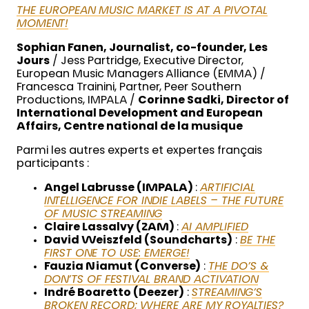
THE EUROPEAN MUSIC MARKET IS AT A PIVOTAL
MOMENT!
Sophian Fanen, Journalist, co-founder, Les
Jours
/ Jess Partridge, Executive Director,
European Music Managers Alliance (EMMA) /
Francesca Trainini, Partner, Peer Southern
Productions, IMPALA /
Corinne Sadki, Director of
International Development and European
Affairs, Centre national de la musique
Parmi les autres experts et expertes français
participants :
Angel Labrusse (IMPALA)
:
ARTIFICIAL
INTELLIGENCE FOR INDIE LABELS – THE FUTURE
OF MUSIC STREAMING
Claire Lassalvy (2AM)
:
AI AMPLIFIED
David Weiszfeld (Soundcharts)
:
BE THE
FIRST ONE TO USE: EMERGE!
Fauzia Niamut (Converse)
:
THE DO’S &
DON’TS OF FESTIVAL BRAND ACTIVATION
Indré Boaretto (Deezer)
:
STREAMING’S
BROKEN RECORD; WHERE ARE MY ROYALTIES?