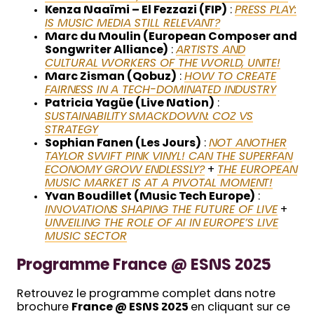
Kenza Naaïmi – El Fezzazi (FIP)
:
PRESS PLAY:
IS MUSIC MEDIA STILL RELEVANT?
Marc du Moulin (European Composer and
Songwriter Alliance)
:
ARTISTS AND
CULTURAL WORKERS OF THE WORLD, UNITE!
Marc Zisman (Qobuz)
:
HOW TO CREATE
FAIRNESS IN A TECH-DOMINATED INDUSTRY
Patricia Yagüe (Live Nation)
:
SUSTAINABILITY SMACKDOWN: CO2 VS
STRATEGY
Sophian Fanen (Les Jours)
:
NOT ANOTHER
TAYLOR SWIFT PINK VINYL! CAN THE SUPERFAN
ECONOMY GROW ENDLESSLY?
+
THE EUROPEAN
MUSIC MARKET IS AT A PIVOTAL MOMENT!
Yvan Boudillet (Music Tech Europe)
:
INNOVATIONS SHAPING THE FUTURE OF LIVE
+
UNVEILING THE ROLE OF AI IN EUROPE’S LIVE
MUSIC SECTOR
Programme France @ ESNS 2025
Retrouvez le programme complet dans notre
brochure
France @ ESNS 2025
en cliquant sur ce