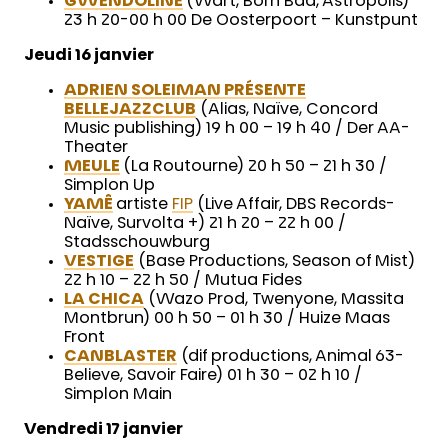
GWENDOLINE
(Wart, Born Bad, Astropolis)
23 h 20-00 h 00 De Oosterpoort – Kunstpunt
Jeudi 16 janvier
ADRIEN SOLEIMAN PRÉSENTE
BELLEJAZZCLUB
(Alias, Naïve, Concord
Music publishing) 19 h 00 – 19 h 40 / Der AA-
Theater
MEULE
(La Routourne) 20 h 50 – 21 h 30 /
Simplon Up
YAMÊ
artiste
FIP
(Live Affair, DBS Records-
Naïve, Survolta +) 21 h 20 – 22 h 00 /
Stadsschouwburg
VESTIGE
(Base Productions, Season of Mist)
22 h 10 – 22 h 50 / Mutua Fides
LA CHICA
(Wazo Prod, Twenyone, Massita
Montbrun) 00 h 50 – 01 h 30 / Huize Maas
Front
CANBLASTER
(dif productions, Animal 63-
Believe, Savoir Faire) 01 h 30 – 02 h 10 /
Simplon Main
Vendredi 17 janvier