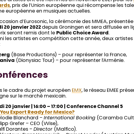
ards
, prix de l’Union européenne qui récompense les tal
ne européenne en musiques actuelles.
occasion d’Eurosonic, la cérémonie des MMEA, présentée 
i 20 janvier 2022
depuis Groningen et sera diffusée en li
prix seront remis dont le
Public Choice Award
.
i les artistes en compétition cette année, deux artiste
:
zerg
(Base Productions) – pour représenter la France,
aniva
(Dionysiac Tour) – pour représenter l’Arménie.
onférences
s le cadre du projet européen
EMX
, le réseau EMEE prés
igne sur le marché mexicain.
i 20 janvier | 16:00 – 17:00 | Conference Channel 5
 You Export Ready for Mexico?
elodie Blanchard –
International Booking
(Caramba Cultur
ilipp Grefer – CEO (Wise),
lfi Dorantes –
Director
(Malfico).