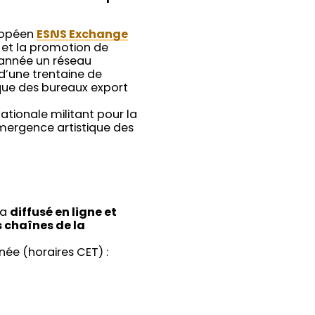
ropéen
ESNS Exchange
 et la promotion de
 année un réseau
 d’une trentaine de
i que des bureaux export
ernationale militant pour la
mergence artistique des
ra
diffusé en ligne et
 chaînes de la
ée (horaires CET) :