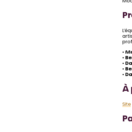
Mod
P
L’éq
arti
prof
•
Ma
•
Be
•
Da
•
Be
•
Da
À 
Site
Pa