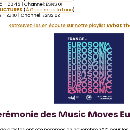
5 – 20:45 | Channel: ESNS 01
RUCTURES
(
À Gauche de la Lune
)
5 – 22:10 | Channel: ESNS 02
Retrouvez-les en écoute sur notre playlist
What Th
érémonie des Music Moves E
nze artistes ont été nommés en novembre 2021 pour les