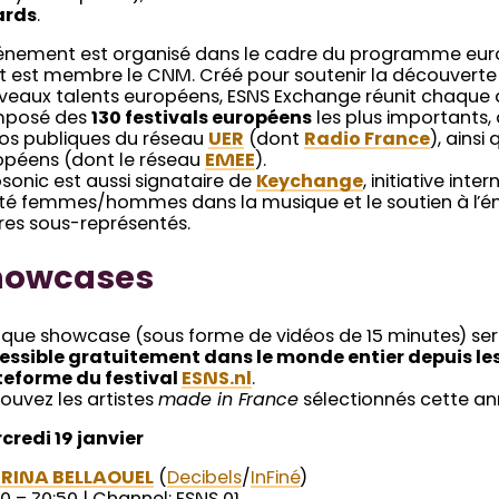
ards
.
vénement est organisé dans le cadre du programme eu
t est membre le CNM. Créé pour soutenir la découverte
veaux talents européens, ESNS Exchange réunit chaque
posé des
130 festivals européens
les plus importants,
ios publiques du réseau
UER
(dont
Radio France
), ains
opéens (dont le réseau
EMEE
).
sonic est aussi signataire de
Keychange
, initiative int
ité femmes/hommes dans la musique et le soutien à l’é
res sous-représentés.
howcases
que showcase (sous forme de vidéos de 15 minutes) se
essible gratuitement dans le monde entier depuis les
teforme du festival
ESNS.nl
.
ouvez les artistes
made in France
sélectionnés cette ann
credi 19 janvier
RINA BELLAOUEL
(
Decibels
/
InFiné
)