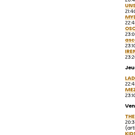
20:4
UN
21:4
MY
22:4
OS
23:0
asc
23:1
IRE
23:2
Jeu
LA
22:4
ME
23:1
Ven
THE
20:3
(art
KID