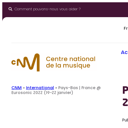
Aller
au
Comment pouvons-nous vous aider ?
contenu
Fr
Ac
P
CNM
»
International
»
Pays-Bas | France @
Eurosonic 2022 (19-22 janvier)
2
Pub