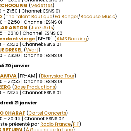
0 – 20:50 | Channel: ESNS 01
SCHOOLING
(
Vedettes
)
0 – 21:50 | Channel: ESNS 01
D
(
The Talent Boutique
/
Ed Banger
/
Because Music
)
0 – 22:50 | Channel: ESNS 01
CAR ANTON
(
Junzi Arts
)
5 – 23:10 | Channel: ESNS 03
endant vierge
[BE-FR] (
AMS Booking
)
0 – 23:20 | Channel: ESNS 01
NE DRESEL
(
Wart
)
0 – 23:30 | Channel: ESNS 01
di 20 janvier
DANIVA
[FR-AM] (
Dionysiac Tour
)
0 – 22:55 | Channel: ESNS 01
ZERG
(
Base Productions
)
0 – 23:25 | Channel: ESNS 01
dredi 21 janvier
O CHARAF
(
Cartel Concerts
)
0 – 20:45 | Channel: ESNS 02
iste présenté par
Radio France
/
FIP
)
S RETURN
(
À Gauche de la Lune
)