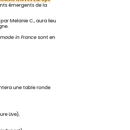
ents émergents de la
par Melanie C., aura lieu
gne.
s
made in France
sont en
entera une table ronde
e Live),