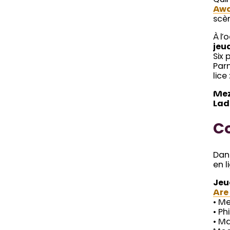
Aw
scè
À l’
jeud
Six 
Parm
lice 
Me
Lad
C
Dan
en l
Jeud
Are
• M
• Ph
• Ma