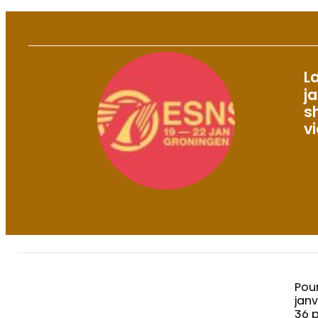
L
j
s
v
Pour
jan
36 