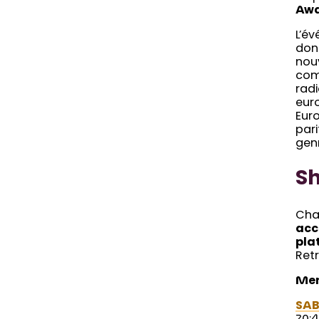
Aw
L’é
don
nou
com
rad
eur
Euro
par
gen
S
Cha
acc
pla
Retr
Mer
SAB