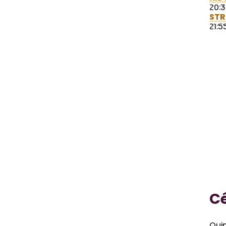
20:3
ST
21:5
C
Qui