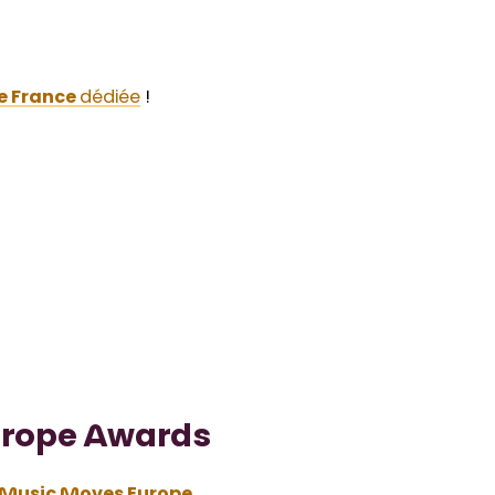
e France
dédiée
!
urope Awards
Music Moves Europe