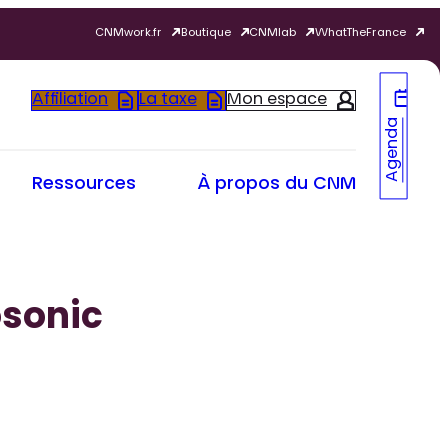
CNMwork.fr
Boutique
CNMlab
WhatTheFrance
Affiliation
La taxe
Mon espace
Agenda
Ressources
À propos du CNM
osonic