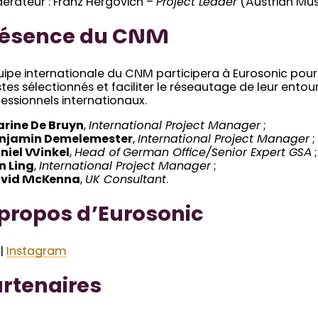
érateur : Franz Hergovich –
Project Leader
(Austrian Musi
résence du CNM
uipe internationale du CNM participera à Eurosonic pour
stes sélectionnés et faciliter le réseautage de leur ento
essionnels internationaux.
rine De Bruyn
,
International Project Manager
;
njamin Demelemester
,
International Project Manager
;
niel Winkel
,
Head of German Office/Senior Expert GSA
;
n Ling
,
International Project Manager
;
vid McKenna
,
UK Consultant
.
propos d’Eurosonic
|
Instagram
rtenaires