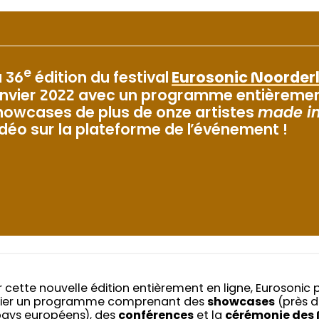
e
a 36
édition du festival
Eurosonic Noorder
anvier 2022 avec un programme entièrement 
howcases de plus de onze artistes
made in
idéo sur la plateforme de l’événement !
 cette nouvelle édition entièrement en ligne, Eurosonic 
vier un programme comprenant des
showcases
(près d
pays européens), des
conférences
et la
cérémonie des