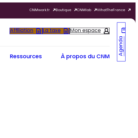
CNMwork.fr
Boutique
CNMlab
WhatTheFrance
Affiliation
La taxe
Mon espace
Agenda
Ressources
À propos du CNM