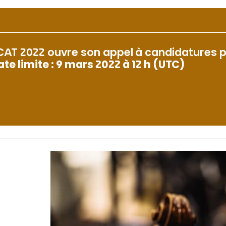
CAT 2022 ouvre son appel à candidatures p
ate limite : 9 mars 2022 à 12 h (UTC)