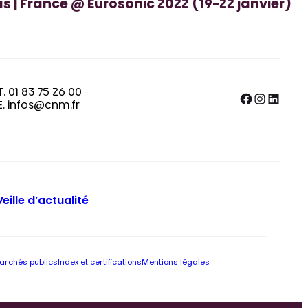
 | France @ Eurosonic 2022 (19-22 janvier)
T. 01 83 75 26 00
Facebook
Instagram
LinkedIn
E. infos@cnm.fr
Veille d’actualité
archés publics
Index et certifications
Mentions légales