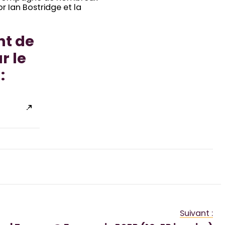
r Ian Bostridge et la
nt de
r le
:
Suivant :