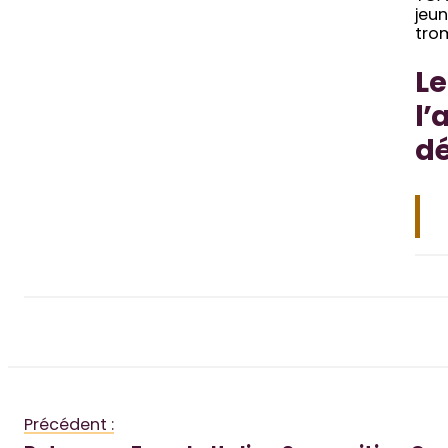
jeun
trom
Le
l
dé
Précédent :