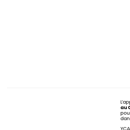
L’a
au 
pour
dans
YCA