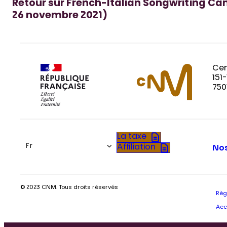
Retour sur French-Italian Songwriting Ca
26 novembre 2021)
Cen
151
750
La taxe
Fr
Affiliation
Nos
© 2023 CNM. Tous droits réservés
Règ
Acc