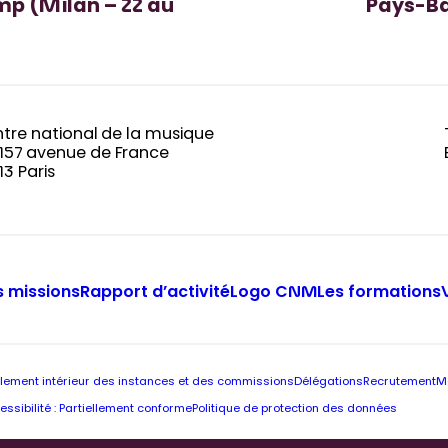
mp (Milan – 22 au
Pays-Bas
tre national de la musique
-157 avenue de France
13 Paris
 missions
Rapport d’activité
Logo CNM
Les formations
lement intérieur des instances et des commissions
Délégations
Recrutement
M
essibilité : Partiellement conforme
Politique de protection des données