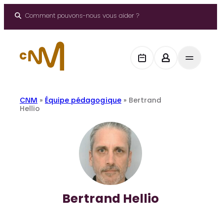
Aller
au
Comment pouvons-nous vous aider ?
contenu
CNM
»
Équipe pédagogique
»
Bertrand
Hellio
Bertrand Hellio