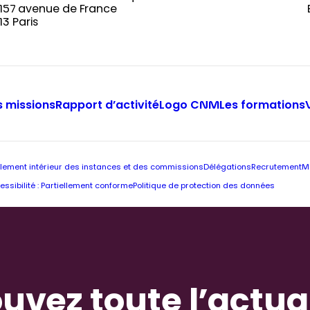
-157 avenue de France
13 Paris
 missions
Rapport d’activité
Logo CNM
Les formations
lement intérieur des instances et des commissions
Délégations
Recrutement
M
essibilité : Partiellement conforme
Politique de protection des données
uvez toute l’actua