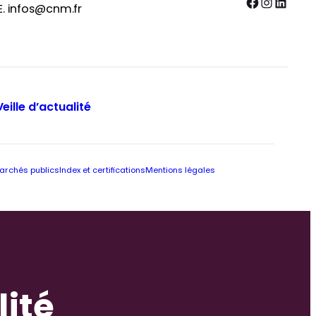
Facebook
Instagram
LinkedIn
E. infos@cnm.fr
Veille d’actualité
archés publics
Index et certifications
Mentions légales
lité