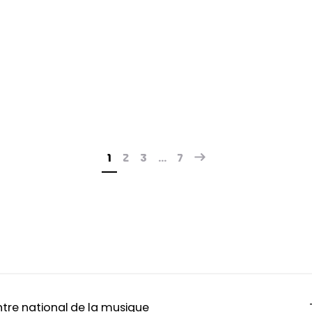
1
2
3
…
7
tre national de la musique