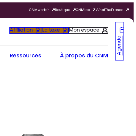
CNMwork.fr
Boutique
CNMlab
WhatTheFrance
Affiliation
La taxe
Mon espace
Agenda
Ressources
À propos du CNM