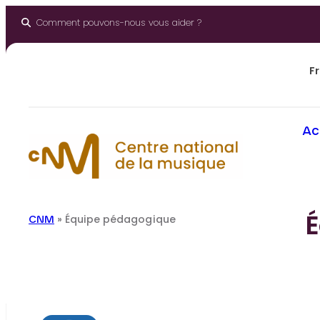
Aller
au
Comment pouvons-nous vous aider ?
contenu
Fr
Ac
CNM
»
Équipe pédagogique