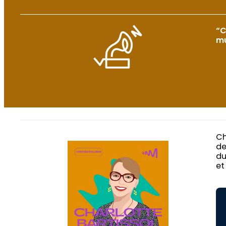
“C
mu
Ch
de
du
et