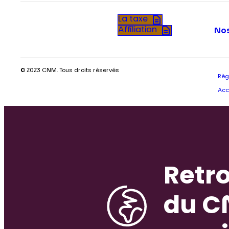
La taxe
Affiliation
Nos
© 2023 CNM. Tous droits réservés
Règ
Acc
Retro
du C