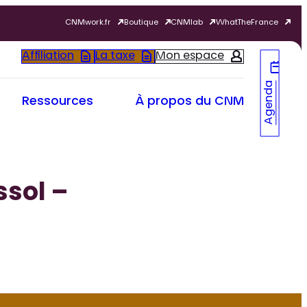
CNMwork.fr
Boutique
CNMlab
WhatTheFrance
Affiliation
La taxe
Mon espace
Agenda
Ressources
À propos du CNM
ssol –