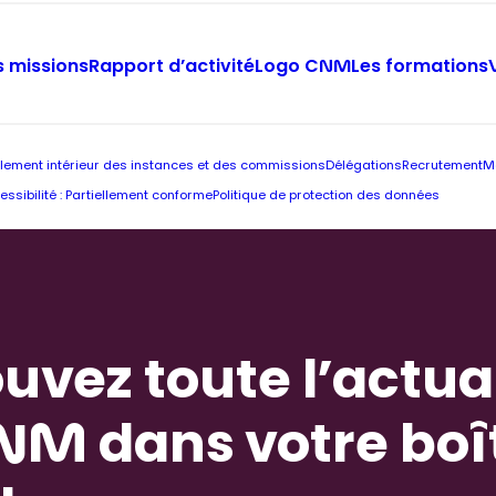
 missions
Rapport d’activité
Logo CNM
Les formations
lement intérieur des instances et des commissions
Délégations
Recrutement
M
essibilité : Partiellement conforme
Politique de protection des données
uvez toute l’actua
NM dans votre boî