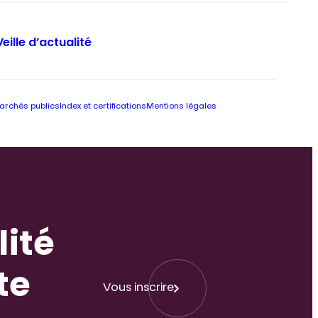
Veille d’actualité
archés publics
Index et certifications
Mentions légales
lité
te
Vous inscrire