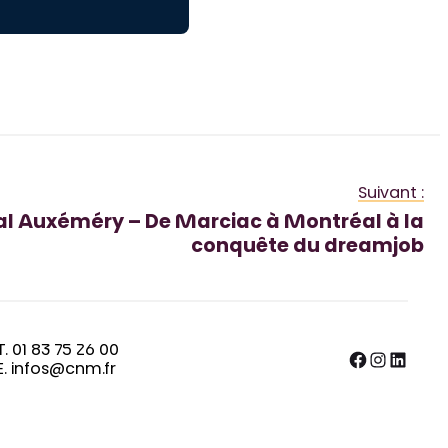
Suivant :
al Auxéméry – De Marciac à Montréal à la
conquête du dreamjob
T. 01 83 75 26 00
Facebook
Instagram
LinkedIn
E. infos@cnm.fr