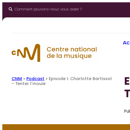
Aller
au
Comment pouvons-nous vous aider ?
contenu
Ac
E
CNM
»
Podcast
»
Episode 1. Charlotte Bartissol
– Tenter l’inouïe
T
Pub