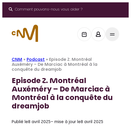
Aller
au
Comment pouvons-nous vous aider ?
contenu
CNM
»
Podcast
»
Episode 2. Montréal
Auxéméry – De Marciac à Montréal à la
conquête du dreamjob
Episode 2. Montréal
Auxéméry – De Marciac à
Montréal à la conquête du
dreamjob
Publié le
8 avril 2025
– mise à jour le
8 avril 2025