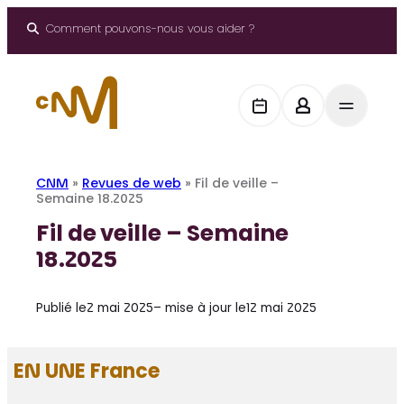
Aller
au
Comment pouvons-nous vous aider ?
contenu
CNM
»
Revues de web
»
Fil de veille –
Semaine 18.2025
Fil de veille – Semaine
18.2025
Publié le
2 mai 2025
– mise à jour le
12 mai 2025
EN UNE France