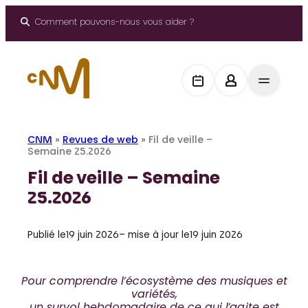
Aller
au
Comment pouvons-nous vous aider ?
contenu
CNM
»
Revues de web
»
Fil de veille –
Semaine 25.2026
Fil de veille – Semaine
25.2026
Publié le
19 juin 2026
– mise à jour le
19 juin 2026
Pour comprendre l’écosystème des musiques et
variétés,