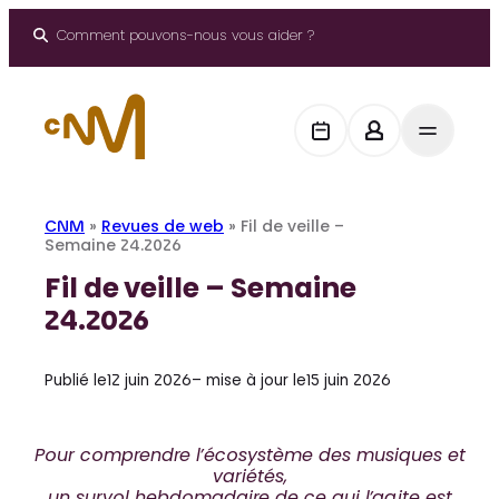
Aller
au
Comment pouvons-nous vous aider ?
contenu
CNM
»
Revues de web
»
Fil de veille –
Semaine 24.2026
Fil de veille – Semaine
24.2026
Publié le
12 juin 2026
– mise à jour le
15 juin 2026
Pour comprendre l’écosystème des musiques et
variétés,