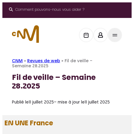
Aller
au
Comment pouvons-nous vous aider ?
contenu
CNM
»
Revues de web
»
Fil de veille –
Semaine 28.2025
Fil de veille – Semaine
28.2025
Publié le
11 juillet 2025
– mise à jour le
11 juillet 2025
EN UNE France