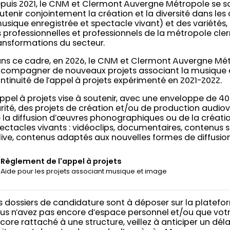
puis 2021, le CNM et Clermont Auvergne Métropole se 
utenir conjointement la création et la diversité dans l
usique enregistrée et spectacle vivant) et des variétés
s professionnelles et professionnels de la métropole cle
ansformations du secteur.
ns ce cadre, en 2026, le CNM et Clermont Auvergne Mé
compagner de nouveaux projets associant la musique et
ntinuité de l’appel à projets expérimenté en 2021-2022.
appel à projets vise à soutenir, avec une enveloppe de 4
rité, des projets de création et/ou de production audiov
 la diffusion d’œuvres phonographiques ou de la créati
ectacles vivants : vidéoclips, documentaires, contenus
 live, contenus adaptés aux nouvelles formes de diffusio
Règlement de l'appel à projets
Aide pour les projets associant musique et image
s dossiers de candidature sont à déposer sur la platefo
us n’avez pas encore d’espace personnel et/ou que vot
core rattaché à une structure, veillez à anticiper un déla