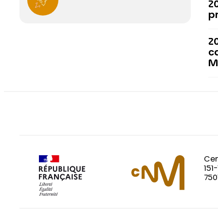
2
p
2
c
M
Cen
151
750