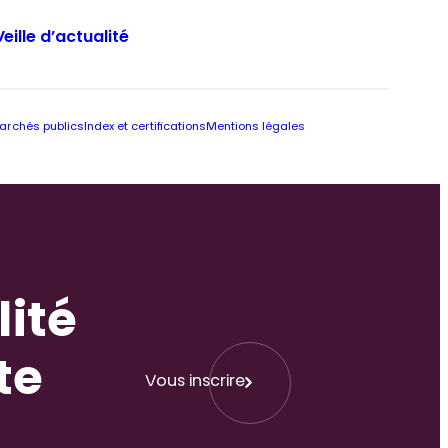
Veille d’actualité
archés publics
Index et certifications
Mentions légales
lité
te
Vous inscrire