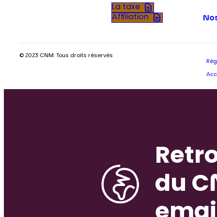
La taxe
Affiliation
Nos
© 2023 CNM. Tous droits réservés
Règ
Acc
Retro
du C
emai