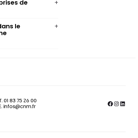
prises de
dans le
ne
T. 01 83 75 26 00
Facebook
Instagram
LinkedIn
E. infos@cnm.fr