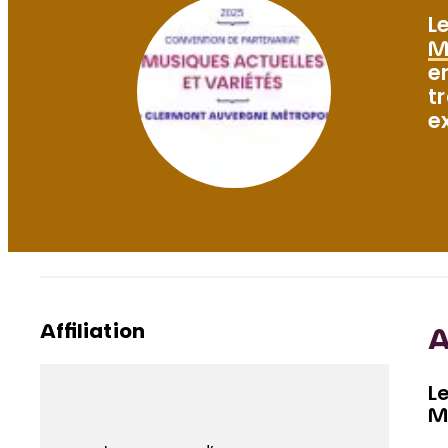
L
M
e
t
e
Affiliation
A
L
M