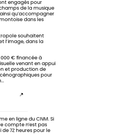
sont engagés pour
es champs de la musique
, ainsi qu’accompagner
rmontoise dans les
tropole souhaitent
 l’image, dans la
0 000 € financée à
isuelle venant en appui
on et production de
 scénographiques pour
n…
rme en ligne du CNM. Si
re compte n’est pas
i de 72 heures pour le