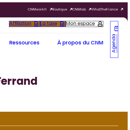
CNMwork.fr
Boutique
CNMlab
WhatTheFrance
Affiliation
La taxe
Mon espace
Agenda
Ressources
À propos du CNM
Ferrand