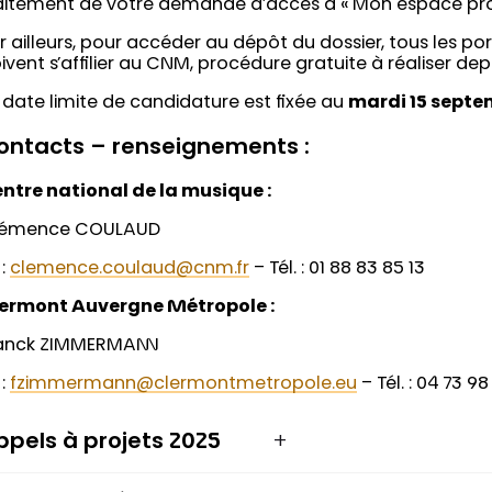
aitement de votre demande d’accès à « Mon espace pro
r ailleurs, pour accéder au dépôt du dossier, tous les po
ivent s’affilier au CNM, procédure gratuite à réaliser depui
 date limite de candidature est fixée au
mardi 15 septe
ontacts – renseignements :
ntre national de la musique :
lémence COULAUD
 :
clemence.coulaud@cnm.fr
– Tél. : 01 88 83 85 13
ermont Auvergne Métropole :
anck ZIMMERMANN
 :
fzimmermann@clermontmetropole.eu
– Tél. : 04 73 9
ppels à projets 2025