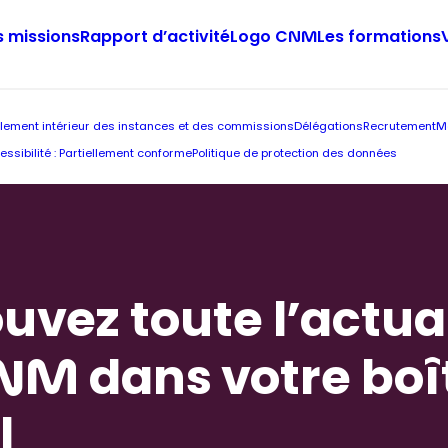
 missions
Rapport d’activité
Logo CNM
Les formations
lement intérieur des instances et des commissions
Délégations
Recrutement
M
essibilité : Partiellement conforme
Politique de protection des données
uvez toute l’actua
NM dans votre boî
l