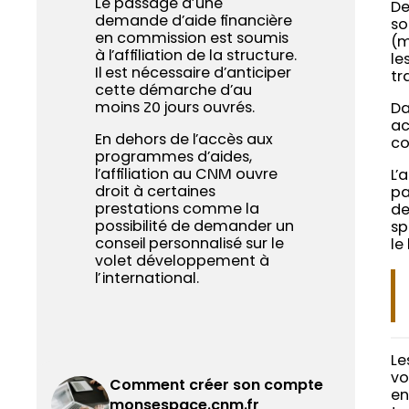
Le passage d’une
De
demande d’aide financière
so
en commission est soumis
(m
à l’affiliation de la structure.
le
Il est nécessaire d’anticiper
tr
cette démarche d’au
moins 20 jours ouvrés.
Da
ac
En dehors de l’accès aux
co
programmes d’aides,
l’affiliation au CNM ouvre
L’
droit à certaines
pa
prestations comme la
de
possibilité de demander un
sp
conseil personnalisé sur le
le
volet développement à
l’international.
Le
vo
Comment créer son compte
en
monsespace.cnm.fr