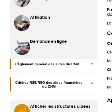
tr
Pa
do
Affiliation
La
C
Demande en ligne
Ce
C
M.
Règlement général des aides du CNM
Cl
Fr
Critères RSE/RSO des aides financières
du CNM
M.
A
Afficher les structures aidées