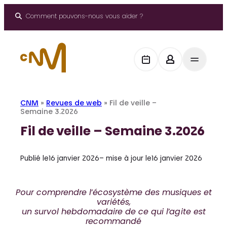
Aller
au
Comment pouvons-nous vous aider ?
contenu
CNM
»
Revues de web
»
Fil de veille –
Semaine 3.2026
Fil de veille – Semaine 3.2026
Publié le
16 janvier 2026
– mise à jour le
16 janvier 2026
Pour comprendre l’écosystème des musiques et
variétés,
un survol hebdomadaire de ce qui l’agite est
recommandé