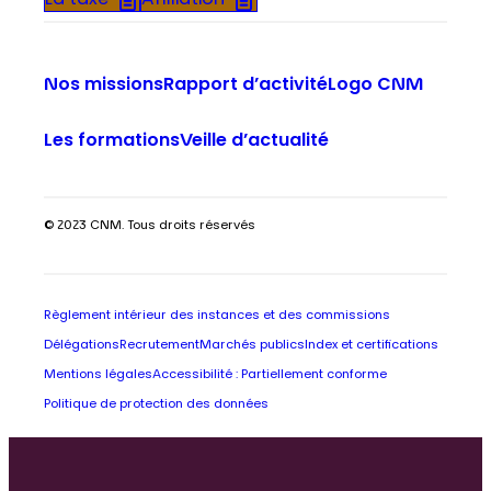
La taxe
Affiliation
Nos missions
Rapport d’activité
Logo CNM
Les formations
Veille d’actualité
© 2023 CNM. Tous droits réservés
Règlement intérieur des instances et des commissions
Délégations
Recrutement
Marchés publics
Index et certifications
Mentions légales
Accessibilité : Partiellement conforme
Politique de protection des données