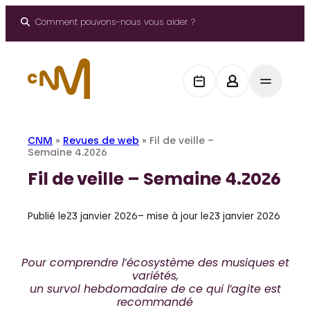
Aller
au
Comment pouvons-nous vous aider ?
contenu
CNM
»
Revues de web
»
Fil de veille –
Semaine 4.2026
Fil de veille – Semaine 4.2026
Publié le
23 janvier 2026
– mise à jour le
23 janvier 2026
Pour comprendre l’écosystème des musiques et
variétés,
un survol hebdomadaire de ce qui l’agite est
recommandé