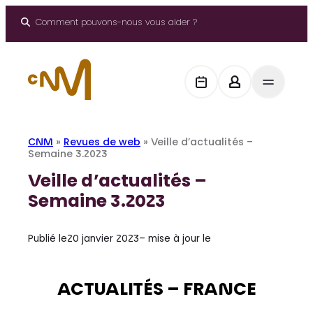
Aller
au
Comment pouvons-nous vous aider ?
contenu
CNM
»
Revues de web
»
Veille d’actualités –
Semaine 3.2023
Veille d’actualités –
Semaine 3.2023
Publié le
20 janvier 2023
– mise à jour le
ACTUALITÉS – FRANCE