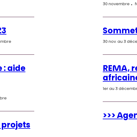
30 novembre
23
Sommet 
cembre
30 nov. au 3 dé
: aide
REMA, r
africain
1er au 3 décemb
mbre
>>> Age
 projets