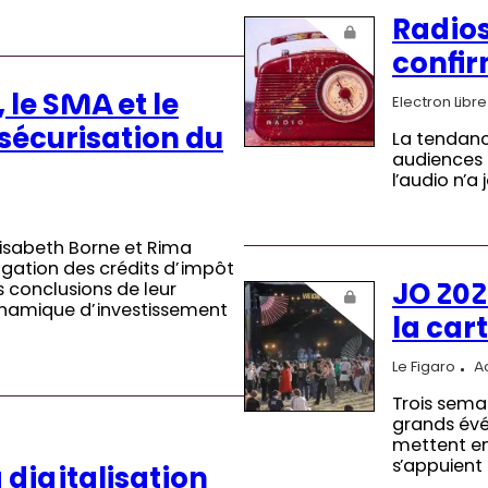
Radios
confi
, le SMA et le
Electron Libre
sécurisation du
La tendanc
audiences 
l’audio n’a
 Elisabeth Borne et Rima
ation des crédits d’impôt
s conclusions de leur
JO 202
dynamique d’investissement
la car
Le Figaro
A
Trois sema
grands évé
mettent en
s’appuient 
digitalisation