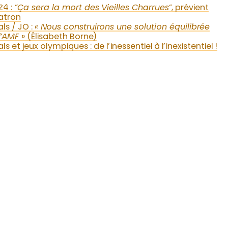
24 :
”Ça sera la mort des Vieilles Charrues”
, prévient
atron
als / JO :
« Nous construirons une solution équilibrée
l’AMF »
(Élisabeth Borne)
als et jeux olympiques : de l’inessentiel à l’inexistentiel !