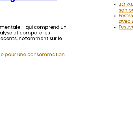
JO 20
son p
Festiv
avec 
Festiv
ementale – qui comprend un
nalyse et compare les
 récents, notamment sur le
me pour une consommation