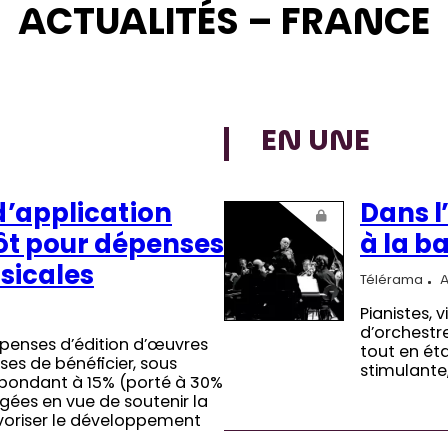
ACTUALITÉS – FRANCE
EN UNE
d’application
Dans l
pôt pour dépenses
à la b
sicales
Télérama
A
Pianistes, 
d’orchestre
épenses d’édition d’œuvres
tout en ét
es de bénéficier, sous
stimulante
espondant à 15% (porté à 30%
ées en vue de soutenir la
voriser le développement