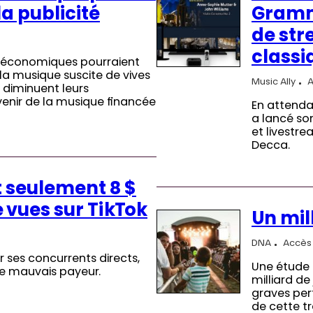
a publicité
Gramm
de str
classi
ns économiques pourraient
la musique suscite de vives
Music Ally
A
s diminuent leurs
venir de la musique financée
En attenda
a lancé so
et livestr
Decca.
 seulement 8 $
 vues sur TikTok
Un mil
DNA
Accès 
 ses concurrents directs,
Une étude 
de mauvais payeur.
milliard d
graves pert
de cette t