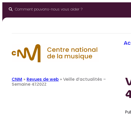
Aller
au
Comment pouvons-nous vous aider ?
contenu
Ac
V
CNM
»
Revues de web
»
Veille d’actualités –
Semaine 47.2022
4
Pub