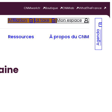
CNMwork.fr
Boutique
CNMlab
WhatTheFrance
Affiliation
La taxe
Mon espace
Agenda
Ressources
À propos du CNM
aine