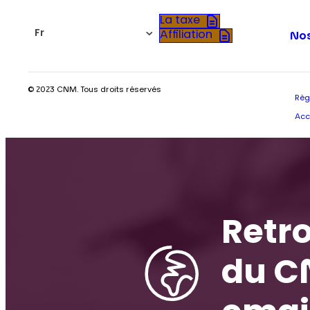
La taxe
Fr
Affiliation
Nos
© 2023 CNM. Tous droits réservés
Règ
Acc
Retro
du C