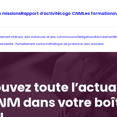
 missions
Rapport d’activité
Logo CNM
Les formations
lement intérieur des instances et des commissions
Délégations
Recrutement
M
essibilité : Partiellement conforme
Politique de protection des données
uvez toute l’actua
NM dans votre boî