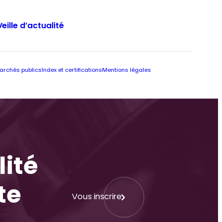
Veille d’actualité
archés publics
Index et certifications
Mentions légales
lité
te
Vous inscrire