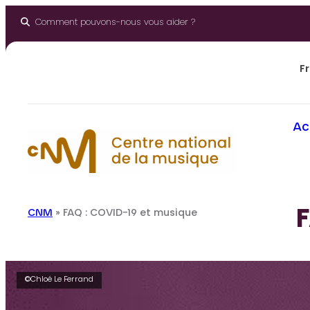
Panneau de gestion des cookies
Aller
au
Comment pouvons-nous vous aider ?
contenu
Fr
Ac
F
CNM
»
FAQ : COVID-19 et musique
©Chloé Le Ferrand