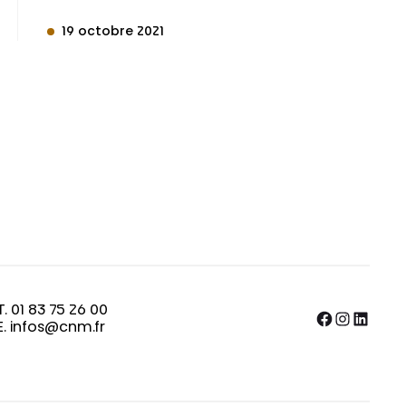
19 octobre 2021
T. 01 83 75 26 00
Facebook
Instagram
LinkedIn
E. infos@cnm.fr