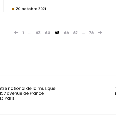
20 octobre 2021
1
…
63
64
65
66
67
…
76
tre national de la musique
-157 avenue de France
13 Paris