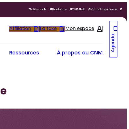
CNMwork.fr
Boutique
CNMlab
WhatTheFrance
Affiliation
La taxe
Mon espace
Agenda
Ressources
À propos du CNM
ue