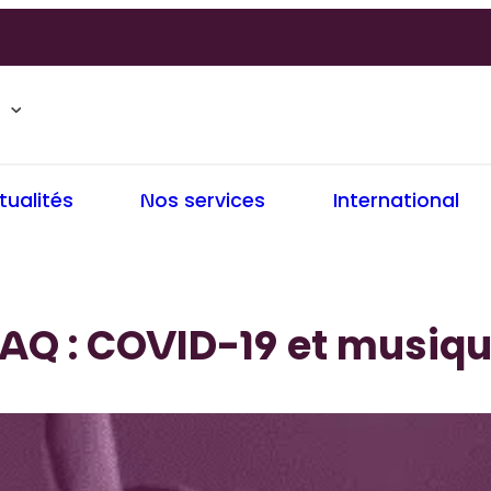
tualités
Nos services
International
AQ : COVID-19 et musiq