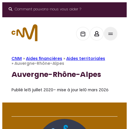
Aller
au
Comment pouvons-nous vous aider ?
contenu
CNM
»
Aides financières
»
Aides territoriales
»
Auvergne-Rhône-Alpes
Auvergne-Rhône-Alpes
Publié le
15 juillet 2020
– mise à jour le
10 mars 2026