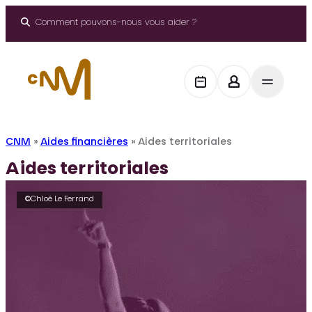
Aller
au
Comment pouvons-nous vous aider ?
contenu
CNM
»
Aides financières
»
Aides territoriales
Aides territoriales
©Chloé Le Ferrand