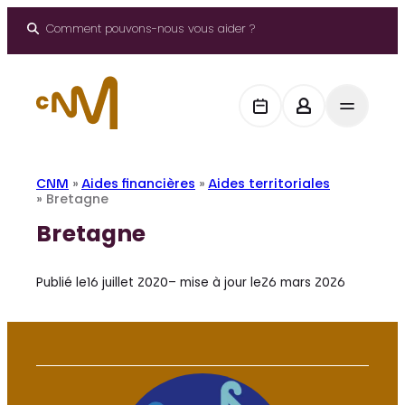
Aller
au
Comment pouvons-nous vous aider ?
contenu
CNM
»
Aides financières
»
Aides territoriales
»
Bretagne
Bretagne
Publié le
16 juillet 2020
– mise à jour le
26 mars 2026