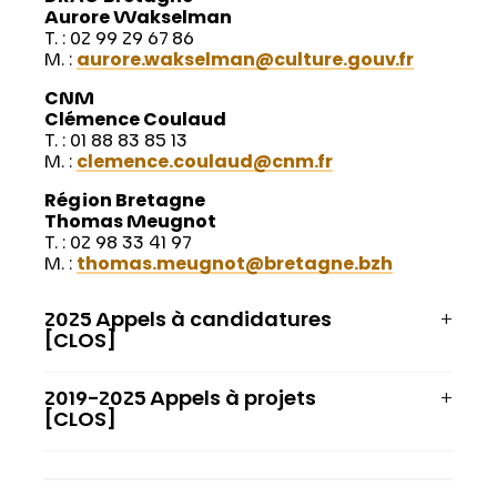
Aurore Wakselman
T. : 02 99 29 67 86
M. :
aurore.wakselman@culture.gouv.fr
CNM
Clémence Coulaud
T. : 01 88 83 85 13
M. :
clemence.coulaud@cnm.fr
Région Bretagne
Thomas Meugnot
T. : 02 98 33 41 97
M. :
thomas.meugnot@bretagne.bzh
2025 Appels à candidatures
[CLOS]
2019-2025 Appels à projets
[CLOS]