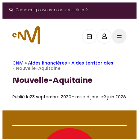
Aller
au
Comment pouvons-nous vous aider ?
contenu
CNM
»
Aides financières
»
Aides territoriales
»
Nouvelle-Aquitaine
Nouvelle-Aquitaine
Publié le
23 septembre 2020
– mise à jour le
9 juin 2026