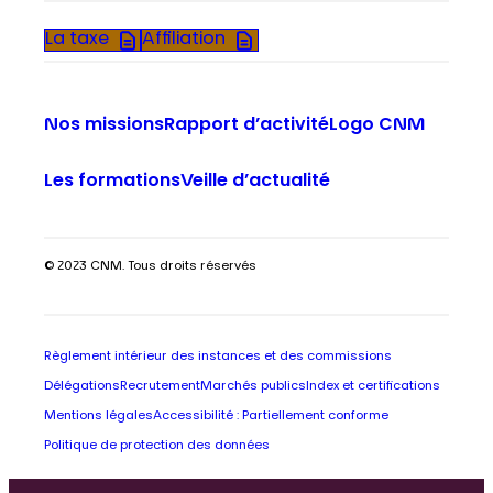
La taxe
Affiliation
Nos missions
Rapport d’activité
Logo CNM
Les formations
Veille d’actualité
© 2023 CNM. Tous droits réservés
Règlement intérieur des instances et des commissions
Délégations
Recrutement
Marchés publics
Index et certifications
Mentions légales
Accessibilité : Partiellement conforme
Politique de protection des données