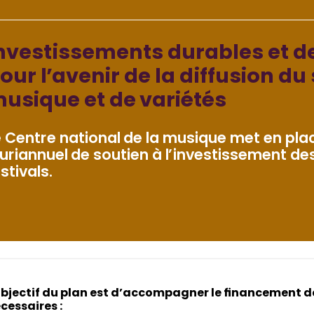
nvestissements durables et d
our l’avenir de la diffusion du
usique et de variétés
e Centre national de la musique met en pla
luriannuel de soutien à l’investissement des 
stivals.
objectif du plan est d’accompagner le financement 
cessaires :