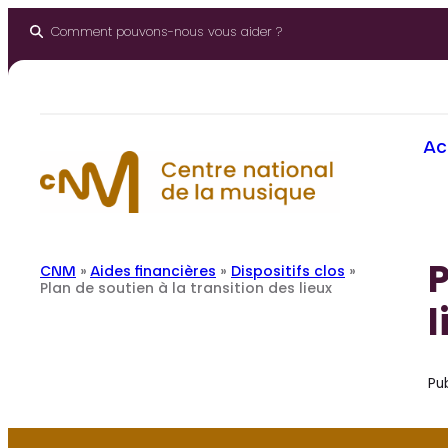
Aller
au
Comment pouvons-nous vous aider ?
contenu
Ac
P
CNM
»
Aides financières
»
Dispositifs clos
»
Plan de soutien à la transition des lieux
l
Pub