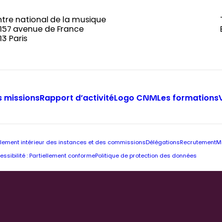
tre national de la musique
-157 avenue de France
13 Paris
 missions
Rapport d’activité
Logo CNM
Les formations
lement intérieur des instances et des commissions
Délégations
Recrutement
M
essibilité : Partiellement conforme
Politique de protection des données