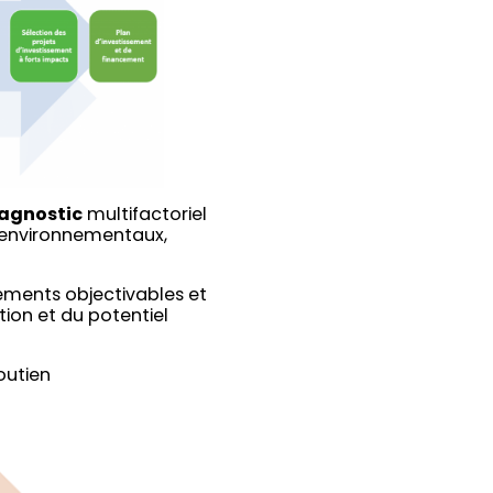
agnostic
multifactoriel
s environnementaux,
éments objectivables et
ition et du potentiel
outien