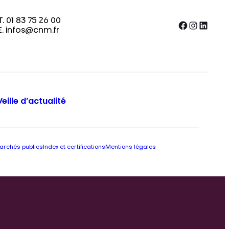
T. 01 83 75 26 00
Facebook
Instagram
LinkedIn
E. infos@cnm.fr
Veille d’actualité
archés publics
Index et certifications
Mentions légales