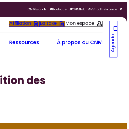
CNMwork.fr
Boutique
CNMlab
WhatTheFrance
Affiliation
La taxe
Mon espace
Agenda
Ressources
À propos du CNM
ition des