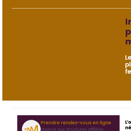
I
p
m
L
p
fe
L’
Prendre rendez-vous en ligne
né
réservé aux structures affiliées