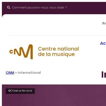
Panneau de gestion des cookies
Aller
au
Comment pouvons-nous vous aider ?
contenu
Fr
Ac
I
CNM
»
International
©Chloé Le Ferrand