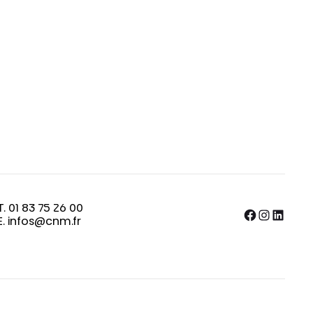
T. 01 83 75 26 00
Facebook
Instagram
LinkedIn
E. infos@cnm.fr