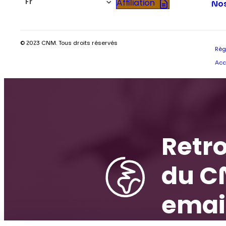
Fr
Affiliation
Nos
© 2023 CNM. Tous droits réservés
Règ
Acc
Retro
du C
emai