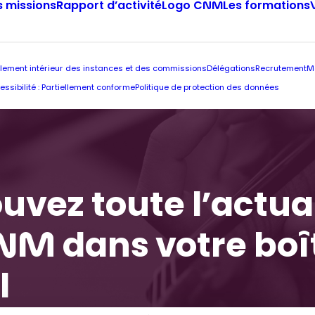
 missions
Rapport d’activité
Logo CNM
Les formations
lement intérieur des instances et des commissions
Délégations
Recrutement
M
essibilité : Partiellement conforme
Politique de protection des données
uvez toute l’actua
NM dans votre boî
l