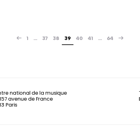
1
…
37
38
39
40
41
…
64
tre national de la musique
-157 avenue de France
13 Paris