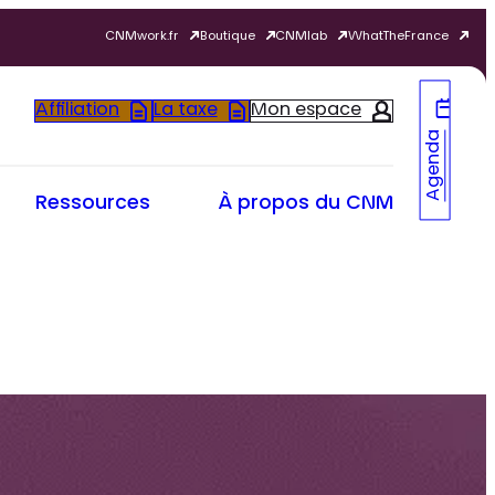
CNMwork.fr
Boutique
CNMlab
WhatTheFrance
Affiliation
La taxe
Mon espace
Agenda
Ressources
À propos du CNM