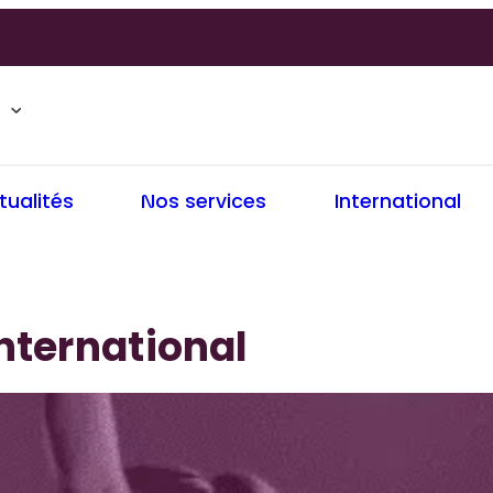
tualités
Nos services
International
nternational