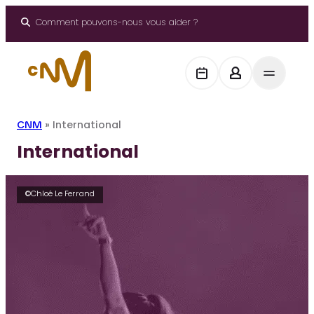
Panneau de gestion des cookies
Aller
au
Comment pouvons-nous vous aider ?
contenu
CNM
»
International
International
©Chloé Le Ferrand