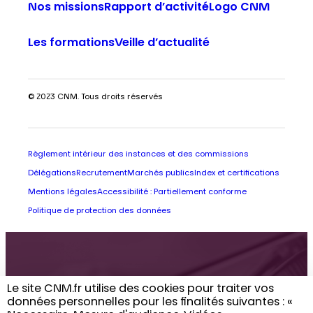
Nos missions
Rapport d’activité
Logo CNM
Les formations
Veille d’actualité
© 2023 CNM. Tous droits réservés
Règlement intérieur des instances et des commissions
Délégations
Recrutement
Marchés publics
Index et certifications
Mentions légales
Accessibilité : Partiellement conforme
Politique de protection des données
Retrouvez toute
Le site CNM.fr utilise des cookies pour traiter vos
données personnelles pour les finalités suivantes : «