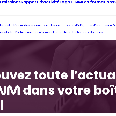
 missions
Rapport d’activité
Logo CNM
Les formations
lement intérieur des instances et des commissions
Délégations
Recrutement
M
essibilité : Partiellement conforme
Politique de protection des données
uvez toute l’actua
NM dans votre boî
l