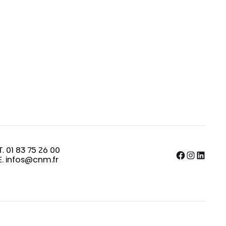
T. 01 83 75 26 00
Facebook
Instagram
LinkedIn
E. infos@cnm.fr