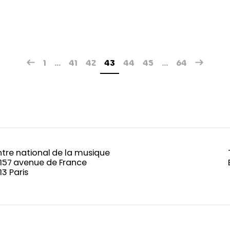
1
…
41
42
43
44
45
…
64
tre national de la musique
-157 avenue de France
13 Paris