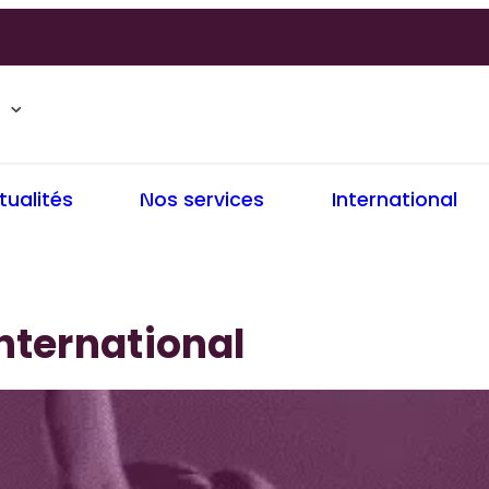
tualités
Nos services
International
nternational