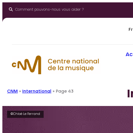
Panneau de gestion des cookies
Aller
au
Comment pouvons-nous vous aider ?
contenu
Fr
Ac
I
CNM
»
International
»
Page 43
©Chloé Le Ferrand