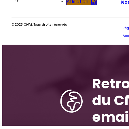
Fr
Affiliation
Nos
© 2023 CNM. Tous droits réservés
Règ
Acc
Retro
du C
emai