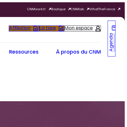
CNMwork.fr
Boutique
CNMlab
WhatTheFrance
Affiliation
La taxe
Mon espace
Agenda
Ressources
À propos du CNM