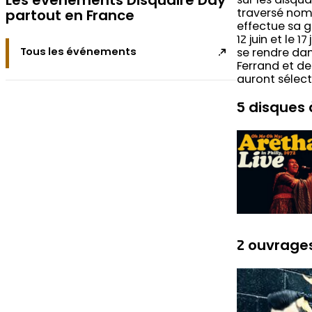
Les événements Disquaire Day
sur les disqu
traversé nomb
partout en France
effectue sa g
12 juin et le 
Tous les événements
se rendre dan
Ferrand et de
auront sélect
5 disques 
2 ouvrages