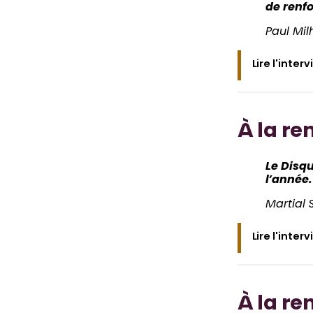
de renfo
Paul Mi
Lire l'inter
À la re
Le Disq
l’année.
Martial 
Lire l'inter
À la re