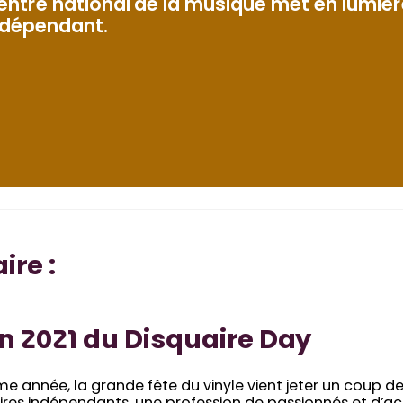
entre national de la musique met en lumièr
ndépendant.
re :
on 2021 du Disquaire Day
me année, la grande fête du vinyle vient jeter un coup d