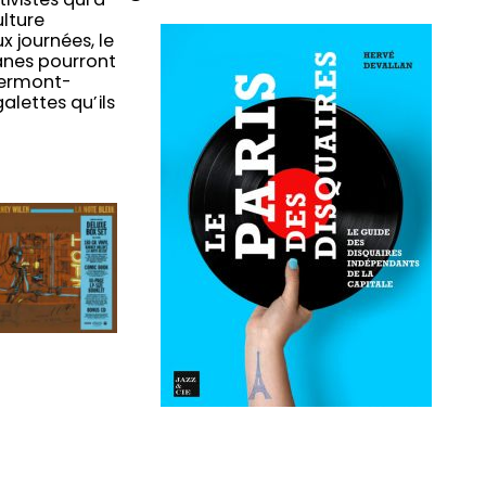
ivistes qui a
ulture
x journées, le
omanes pourront
Clermont-
alettes qu’ils