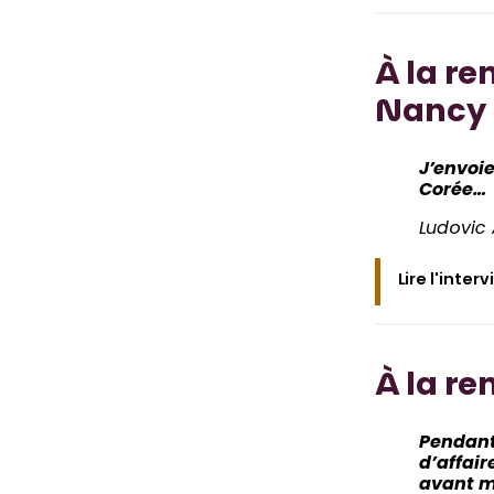
À la re
Nancy
J’envoi
Corée…
Ludovic 
Lire l'inter
À la re
Pendant
d’affair
avant m