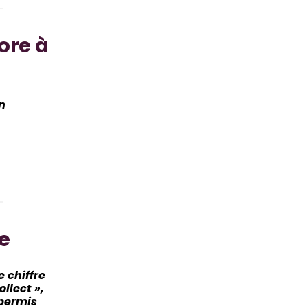
ore à
n
le
 chiffre
ollect »,
 permis