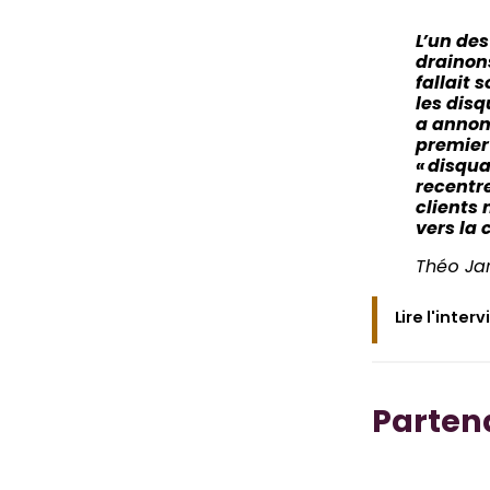
L’un des
drainons
fallait 
les dis
a annonc
premier
« disqua
recentr
clients
vers la 
Théo Jar
Lire l'inter
Parten