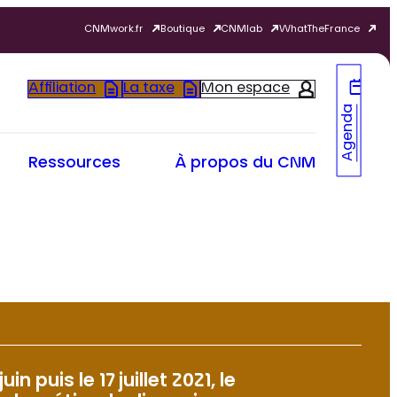
CNMwork.fr
Boutique
CNMlab
WhatTheFrance
Affiliation
La taxe
Mon espace
Agenda
Ressources
À propos du CNM
n puis le 17 juillet 2021, le