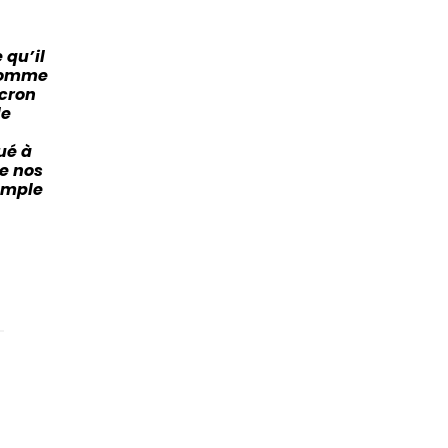
 qu’il
 comme
cron
le
ué à
e nos
emple