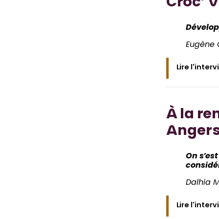
Croc’ V
Dévelop
Eugène C
Lire l'inter
À la re
Anger
On s’est
considé
Dalhia M
Lire l'inter