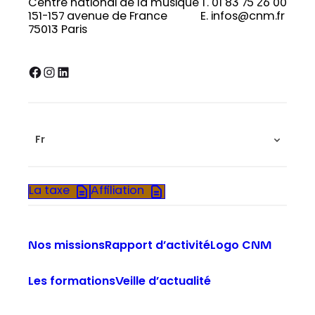
Centre national de la musique
T. 01 83 75 26 00
151-157 avenue de France
E. infos@cnm.fr
75013 Paris
Facebook
Instagram
LinkedIn
Fr
La taxe
Affiliation
Nos missions
Rapport d’activité
Logo CNM
Les formations
Veille d’actualité