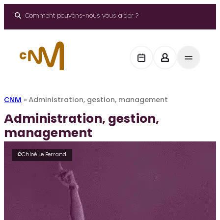
Aller
au
Comment pouvons-nous vous aider ?
contenu
CNM
»
Administration, gestion, management
Administration, gestion,
management
©Chloé Le Ferrand