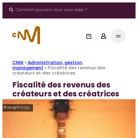
Aller
au
Comment pouvons-nous vous aider ?
contenu
CNM
»
Administration, gestion,
management
»
Fiscalité des revenus des
créateurs et des créatrices
Fiscalité des revenus des
créateurs et des créatrices
© caught in joy