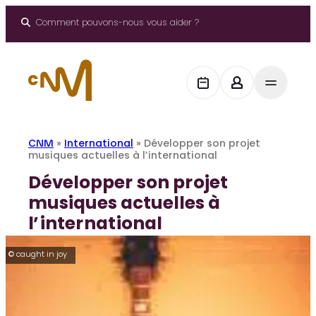
Aller
au
Comment pouvons-nous vous aider ?
contenu
CNM
»
International
»
Développer son projet
musiques actuelles à l’international
Développer son projet
musiques actuelles à
l’international
© caught in joy