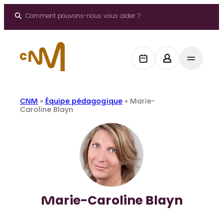
Aller
au
Comment pouvons-nous vous aider ?
contenu
CNM
»
Équipe pédagogique
»
Marie-
Caroline Blayn
Marie-Caroline Blayn