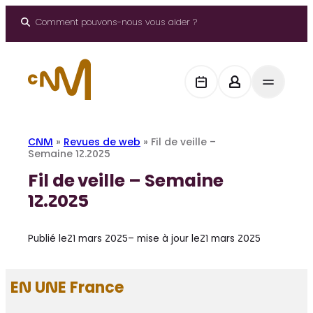
Aller
au
Comment pouvons-nous vous aider ?
contenu
CNM
»
Revues de web
»
Fil de veille –
Semaine 12.2025
Fil de veille – Semaine
12.2025
Publié le
21 mars 2025
– mise à jour le
21 mars 2025
EN UNE France