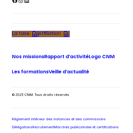
Facebook
Instagram
LinkedIn
La taxe
Affiliation
Nos missions
Rapport d’activité
Logo CNM
Les formations
Veille d’actualité
© 2023 CNM. Tous droits réservés
Règlement intérieur des instances et des commissions
Délégations
Recrutement
Marchés publics
Index et certifications