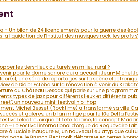
ent
q – Un bilan de 24 licenciements pour la guerre des éco
 la liquidation de l’Institut des musiques rock, les profs 
er les tiers-lieux culturels en milieu rural ?
venir pour le dôme sonore qui a accueilli Jean-Michel Ja
oor(s), une série de reportages sur la scène électroniq
view de Didier Estèbe sur la rénovation à venir du Krakat
rture du Château Descas qui parie sur une programmati
ents types de jazz pour différents lieux et différents publ
treet”, un nouveau mini-festival hip-hop
ment Michel Besset (Rocktime) a transformé sa ville C
 succès et galères, un bilan mitigé pour le 10e Delta Festi
e festival électro, cirque et fête foraine, le concept M
 – Le Festival international d’orgue de Roquevaire fait
are à Luciole inaugure M, un nouveau lieu atypique cultu
talogne, le Brunch Electronik débarque en terres lyonn