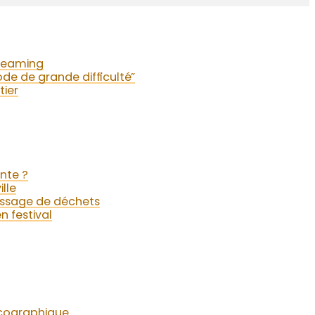
treaming
iode de grande difficulté”
tier
nte ?
lle
assage de déchets
 festival
iscographique