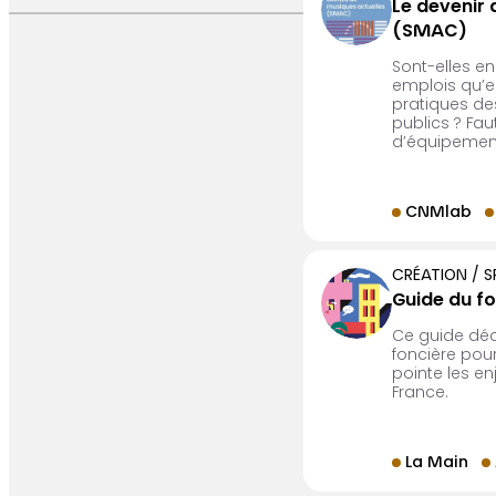
Le devenir 
(SMAC)
Sont-elles e
emplois qu’e
pratiques des
publics ? Fau
d’équipemen
CNMlab
CRÉATION / 
Guide du fo
Ce guide décl
foncière pour 
pointe les en
France.
La Main