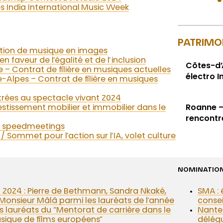
 India International Music Week
PATRIMO
ction de musique en images
en faveur de l’égalité et de l’inclusion
Côtes-d’
– Contrat de filière en musiques actuelles
électro 
Alpes – Contrat de filière en musiques
rées au spectacle vivant 2024
vestissement mobilier et immobilier dans le
Roanne – 
rencontre
 : speedmeetings
/ Sommet pour l’action sur l’IA, volet culture
NOMINATIO
z 2024 : Pierre de Bethmann, Sandra Nkaké,
SMA :
t Monsieur Mâlâ parmi les lauréats de l’année
consei
 lauréats du “Mentorat de carrière dans le
Nante
sique de films européens”
délégu