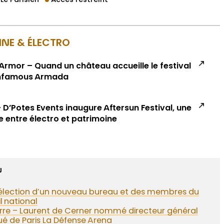
Le Parisien
Accès restreint
INE & ÉLECTRO
Armor – Quand un château accueille le festival
Infamous Armada
D’Potes Events inaugure Aftersun Festival, une
 entre électro et patrimoine
N
 élection d’un nouveau bureau et des membres du
l national
rre – Laurent de Cerner nommé directeur général
é de Paris La Défense Arena