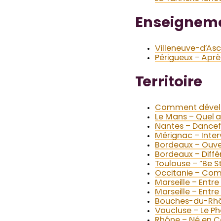
Enseignem
Villeneuve-d’Asc
Périgueux – Après
Territoire
Comment développ
Le Mans – Quel a
Nantes – Dancefl
Mérignac – Inter
Bordeaux – Ouve
Bordeaux – Différ
Toulouse – “Be S
Occitanie – Com
Marseille – Entre
Marseille – Entr
Bouches-du-Rhône
Vaucluse – Le Ph
Rhône – Né en Ca