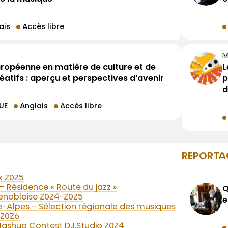
ais
Accès libre
M
uropéenne en matière de culture et de
L
éatifs : aperçu et perspectives d’avenir
p
d
UE
Anglais
Accès libre
REPORTA
x 2025
 Résidence « Route du jazz »
Q
renobloise 2024-2025
e
Alpes – Sélection régionale des musiques
2026
ashup Contest DJ.Studio 2024