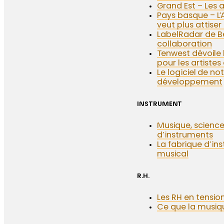
Grand Est – Les a
Pays basque – L’
veut plus attiser
LabelRadar de Be
collaboration
Tenwest dévoile
pour les artiste
Le logiciel de no
développement
INSTRUMENT
Musique, science
d’instruments
La fabrique d’ins
musical
R.H.
Les RH en tension
Ce que la musi