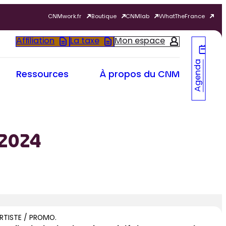
CNMwork.fr
Boutique
CNMlab
WhatTheFrance
Affiliation
La taxe
Mon espace
Agenda
Ressources
À propos du CNM
.2024
RTISTE / PROMO.