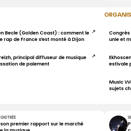
ORGANI
ien Becle (Golden Coast) : comment le
Congrès 2
de rap de France s’est monté à Dijon
unie et 
eizh, principal diffuseur de musique
Ekhoscen
essation de paiement
estivale 
Music Wee
sujets c
GISTRÉE
S
ie son premier rapport sur le marché
P
e la musique
c