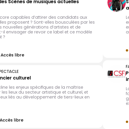
des Scènes de musiques actuelles
S
a
ncore capables d’attirer des candidats aux
L
lles proposent ? Sont-elles bousculées par les
e
 nouvelles générations d’artistes et de
e
t-il envisager de revoir ce label et ce modèle
a
t ?
Accès libre
F
SPECTACLE
P
ncier culturel
i
ine les enjeux spécifiques de la maîtrise
L
les lieux du secteur artistique et culturel, et
f
jeux liés au développement de tiers-lieux en
g
e
Accès libre