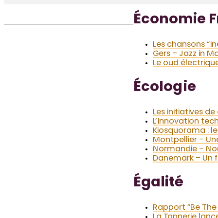
Économie F
Les chansons “i
Gers – Jazz in Ma
Le oud électriqu
Écologie
Les initiatives d
L’innovation tec
Kiosquorama : le 
Montpellier – U
Normandie – Norm
Danemark – Un fe
Égalité
Rapport “Be The 
La Tannerie lanc