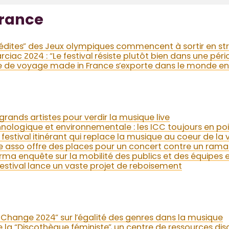
rance
nédites” des Jeux olympiques commencent à sortir en s
rciac 2024 : “Le festival résiste plutôt bien dans une pér
e de voyage made in France s’exporte dans le monde en
e grands artistes pour verdir la musique live
hnologique et environnementale : les ICC toujours en poi
festival itinérant qui replace la musique au coeur de la vi
ne asso offre des places pour un concert contre un ram
a enquête sur la mobilité des publics et des équipes en
stival lance un vaste projet de reboisement
Change 2024” sur l’égalité des genres dans la musique
e la “Discothèque féministe”, un centre de ressources d