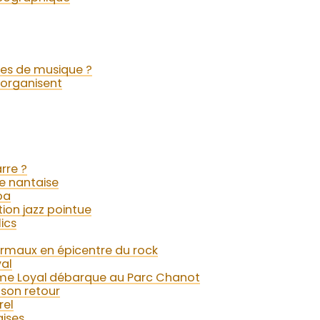
les de musique ?
s’organisent
rre ?
ue nantaise
oa
on jazz pointue
ics
armaux en épicentre du rock
val
adame Loyal débarque au Parc Chanot
 son retour
rel
aises