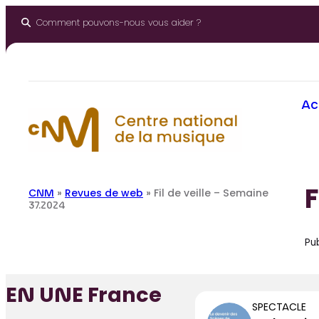
Aller
au
Comment pouvons-nous vous aider ?
contenu
Ac
F
CNM
»
Revues de web
»
Fil de veille – Semaine
37.2024
Pub
EN UNE France
SPECTACLE