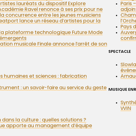
rtistes lauréats du dispositif Explore
Paris 
Académie Ravel renonce à ses prix pour ne
adjoin
 la concurrence entre les jeunes musiciens
Chamb
atport lance un réseau d’artistes pour la
l’Orch
Pays 
 la plateforme technologique Future Mode
Auver
s émergents
confir
tation musicale Finale annonce l’arrêt de son
SPECTACLE
Slowla
événem
s humaines et sciences : fabrication
Arnaud
trument : un savoir-faire au service du geste
MUSIQUE ENR
Synth
WIN
 dans la culture : quelles solutions ?
que apporte au management d’équipe