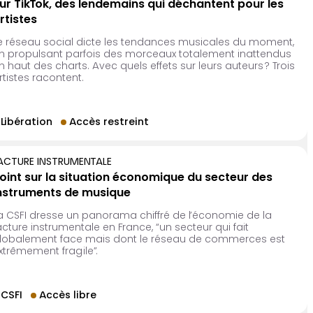
ur TikTok, des lendemains qui déchantent pour les
rtistes
e réseau social dicte les tendances musicales du moment,
n propulsant parfois des morceaux totalement inattendus
n haut des charts. Avec quels effets sur leurs auteurs ? Trois
rtistes racontent.
Libération
Accès restreint
ACTURE INSTRUMENTALE
oint sur la situation économique du secteur des
nstruments de musique
a CSFI dresse un panorama chiffré de l’économie de la
acture instrumentale en France, “un secteur qui fait
lobalement face mais dont le réseau de commerces est
xtrêmement fragile”.
CSFI
Accès libre