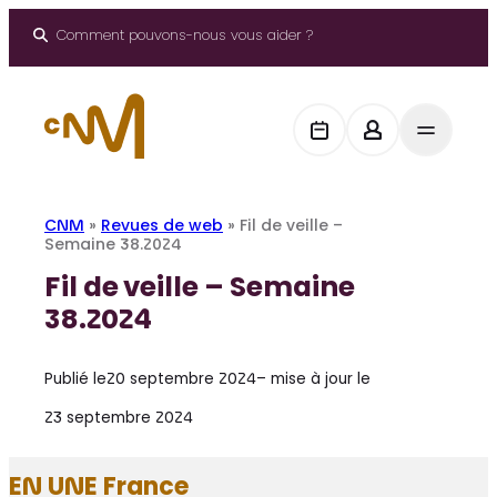
Aller
au
Comment pouvons-nous vous aider ?
contenu
CNM
»
Revues de web
»
Fil de veille –
Semaine 38.2024
Fil de veille – Semaine
38.2024
Publié le
20 septembre 2024
– mise à jour le
23 septembre 2024
EN UNE France