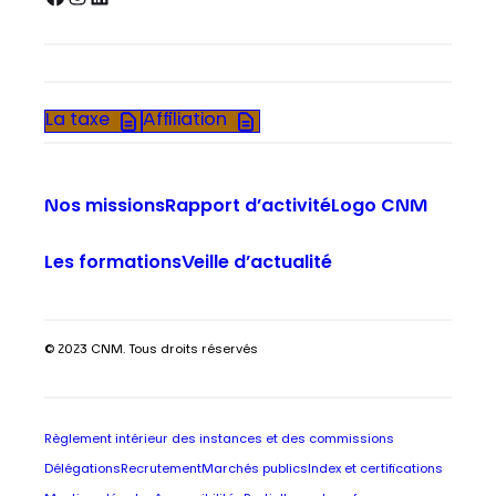
La taxe
Affiliation
Nos missions
Rapport d’activité
Logo CNM
Les formations
Veille d’actualité
© 2023 CNM. Tous droits réservés
Règlement intérieur des instances et des commissions
Délégations
Recrutement
Marchés publics
Index et certifications