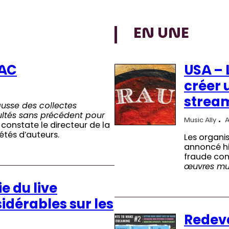
EN UNE
SAC
USA – 
créer 
strea
ausse des collectes
ultés sans précédent pour
Music Ally
A
constate le directeur de la
étés d’auteurs.
Les organi
annoncé hie
fraude con
œuvres mus
e du live
idérables sur les
Redeva