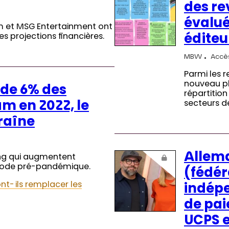
des re
évalué
im et MSG Entertainment ont
es projections financières.
éditeu
MBW
Accès
Parmi les
nouveau pla
 de 6% des
répartition
secteurs d
am en 2022, le
traîne
Allem
ming qui augmentent
riode pré-pandémique.
(fédér
nt-ils remplacer les
indépe
de pai
UCPS e