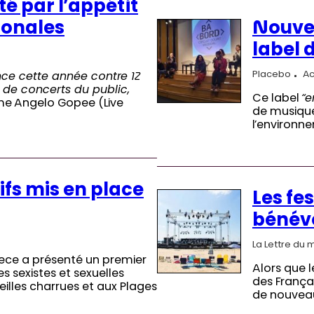
é par l’appétit
ionales
Nouve
label 
Placebo
Ac
nce cette année contre 12
t de concerts du public,
Ce label
“e
ime Angelo Gopee (Live
de musique
l’environn
tifs mis en place
Les fe
bénév
La Lettre du 
 Gece a présenté un premier
Alors que l
es sexistes et sexuelles
des Françai
illes charrues et aux Plages
de nouveau