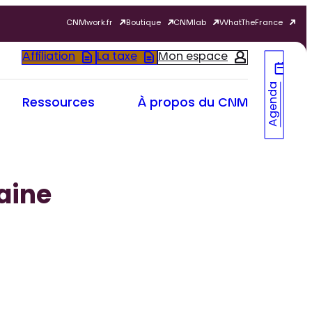
CNMwork.fr
Boutique
CNMlab
WhatTheFrance
Affiliation
La taxe
Mon espace
Agenda
Ressources
À propos du CNM
aine