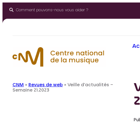
Aller
au
Comment pouvons-nous vous aider ?
contenu
Ac
V
CNM
»
Revues de web
»
Veille d’actualités –
Semaine 21.2023
2
Pub