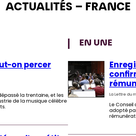
ACTUALITÉS – FRANCE
EN UNE
eut-on percer
Enregi
confir
rémuné
La Lettre du 
dépassé la trentaine, et les
ustrie de la musique célèbre
Le Conseil 
ts.
adopté par 
rémunérati