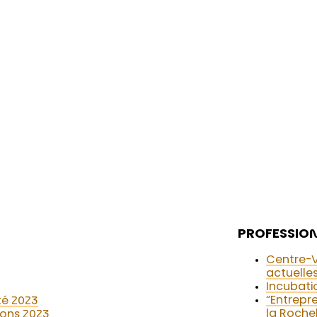
PROFESSION
Centre-Va
actuelle
Incubati
“Entrepre
té 2023
la Roche
ions 2023