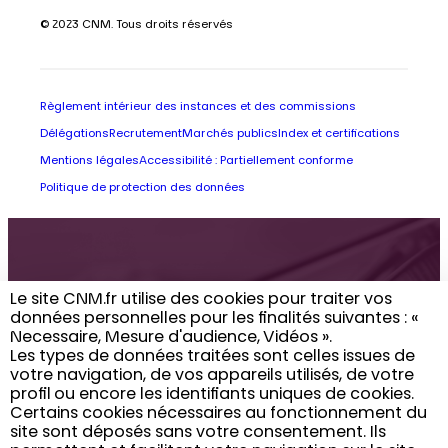
© 2023 CNM. Tous droits réservés
Règlement intérieur des instances et des commissions
Délégations
Recrutement
Marchés publics
Index et certifications
Mentions légales
Accessibilité : Partiellement conforme
Politique de protection des données
Retrouvez toute
Le site CNM.fr utilise des cookies pour traiter vos
données personnelles pour les finalités suivantes : «
l’actualité du CNM
Necessaire, Mesure d'audience, Vidéos ». ​
Les types de données traitées sont celles issues de
dans votre boîte
votre navigation, de vos appareils utilisés, de votre
profil ou encore les identifiants uniques de cookies. ​
email
Certains cookies nécessaires au fonctionnement du
site sont déposés sans votre consentement. Ils