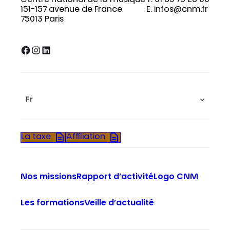
Centre national de la musique
T. 01 83 75 26 00
151-157 avenue de France
E. infos@cnm.fr
75013 Paris
Facebook
Instagram
LinkedIn
Fr
La taxe
Affiliation
Nos missions
Rapport d’activité
Logo CNM
Les formations
Veille d’actualité