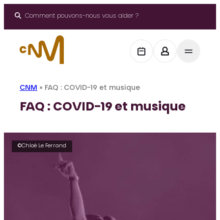
Panneau de gestion des cookies
Aller
au
Comment pouvons-nous vous aider ?
contenu
CNM
»
FAQ : COVID-19 et musique
FAQ : COVID-19 et musique
©Chloé Le Ferrand