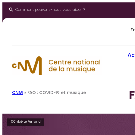
Panneau de gestion des cookies
Aller
au
Comment pouvons-nous vous aider ?
contenu
Fr
Ac
F
CNM
»
FAQ : COVID-19 et musique
©Chloé Le Ferrand