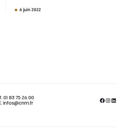
6 juin 2022
T. 01 83 75 26 00
Facebook
Instagram
LinkedIn
E. infos@cnm.fr