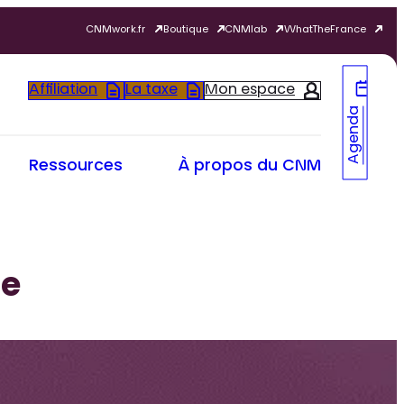
CNMwork.fr
Boutique
CNMlab
WhatTheFrance
Affiliation
La taxe
Mon espace
Agenda
Ressources
À propos du CNM
ue