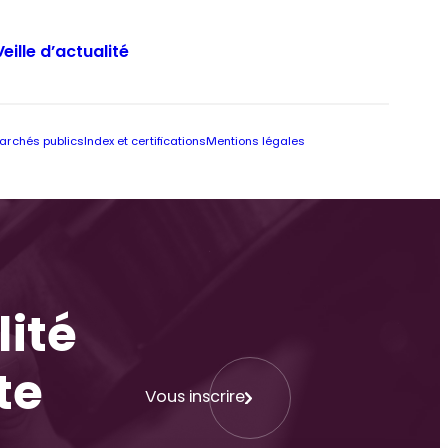
Veille d’actualité
archés publics
Index et certifications
Mentions légales
lité
te
Vous inscrire