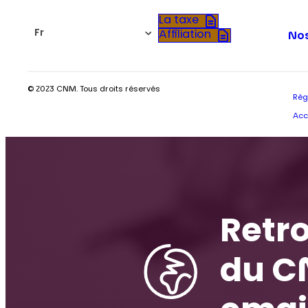
La taxe
Fr
Affiliation
Nos
© 2023 CNM. Tous droits réservés
Règ
Acc
Retro
du C