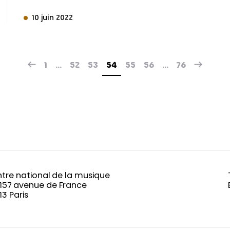
10 juin 2022
1
…
52
53
54
55
56
…
76
tre national de la musique
-157 avenue de France
13 Paris