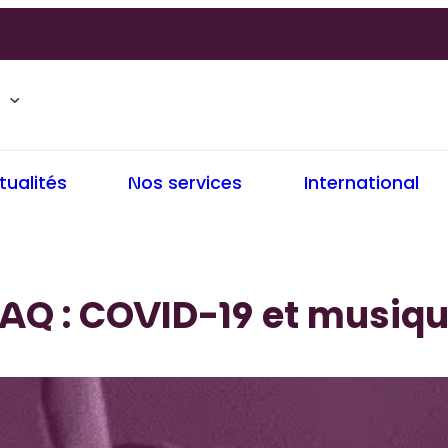
tualités
Nos services
International
AQ : COVID-19 et musiq