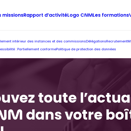
 missions
Rapport d’activité
Logo CNM
Les formations
lement intérieur des instances et des commissions
Délégations
Recrutement
M
essibilité : Partiellement conforme
Politique de protection des données
uvez toute l’actua
NM dans votre boî