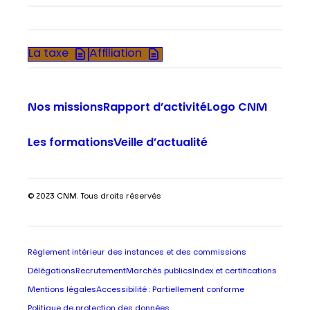
La taxe
Affiliation
Nos missions
Rapport d’activité
Logo CNM
Les formations
Veille d’actualité
© 2023 CNM. Tous droits réservés
Règlement intérieur des instances et des commissions
Délégations
Recrutement
Marchés publics
Index et certifications
Mentions légales
Accessibilité : Partiellement conforme
Politique de protection des données