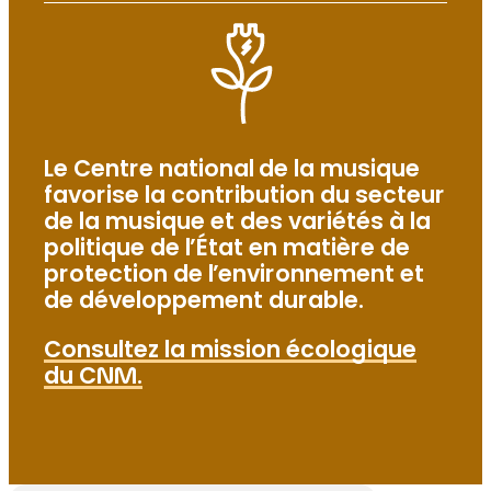
Innovation
DOSSIER SPÉCIAL
Lieux de musique et de variétés :
salles et festivals…
Le Centre national de la musique
favorise la contribution du secteur
DOSSIER SPÉCIAL
de la musique et des variétés à la
Égalité et inclusion
politique de l’État en matière de
protection de l’environnement et
de développement durable.
DOSSIER SPÉCIAL
Transition écologique
Consultez la mission écologique
du CNM.
DOSSIER SPÉCIAL
Ressources internationales