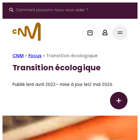
Panneau de gestion des cookies
Aller
au
Comment pouvons-nous vous aider ?
contenu
CNM
»
Focus
»
Transition écologique
Transition écologique
Publié le
14 avril 2022
– mise à jour le
12 mai 2026
F
T
o
r
c
a
u
s
n
s