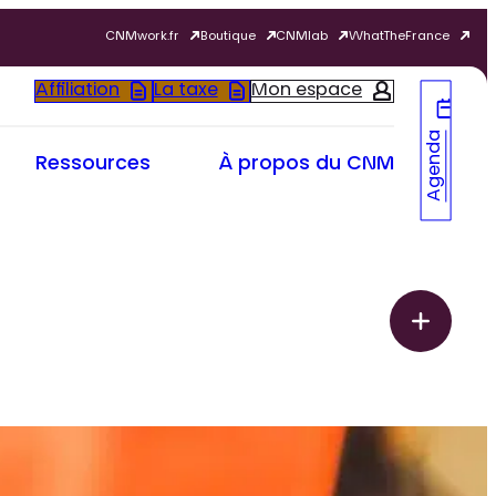
CNMwork.fr
Boutique
CNMlab
WhatTheFrance
Affiliation
La taxe
Mon espace
Agenda
Ressources
À propos du CNM