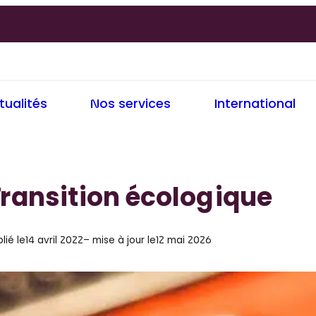
tualités
Nos services
International
ransition écologique
F
T
o
r
c
lié le
14 avril 2022
– mise à jour le
12 mai 2026
u
a
s
n
s