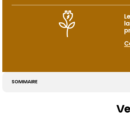
L
l
p
C
SOMMAIRE
Ve