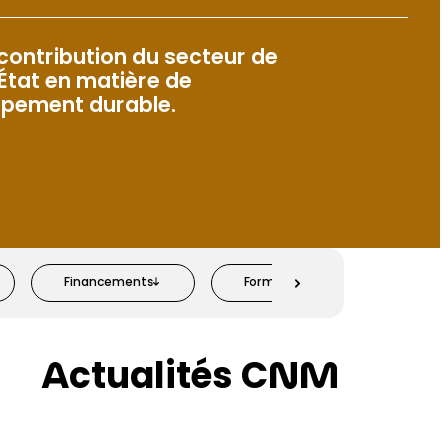
 contribution du secteur de
’État en matière de
ppement durable.
Financements
Formation, sensibilisation et 
et de
t
Actualités CNM