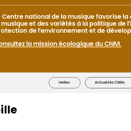
u
e
e Centre national de la musique favorise la
a musique et des variétés à la politique de l
rotection de l’environnement et de dévelo
DOSSIER SPÉCIAL
Innovation
onsultez la mission écologique du CNM.
DOSSIER SPÉCIAL
Veille
Actualités CNM
Lieux de musique 
variétés : salles e
festivals…
ille
DOSSIER SPÉCIAL