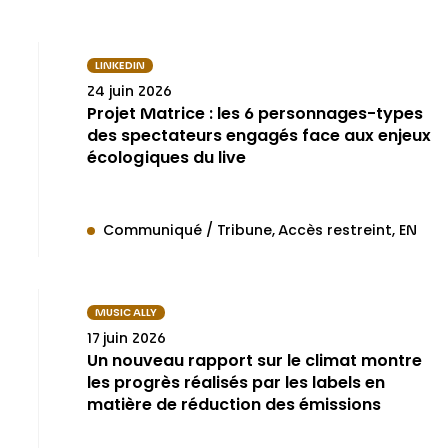
Égalité et inclusi
LINKEDIN
24 juin 2026
Projet Matrice : les 6 personnages-types
DOSSIER SPÉCIAL
des spectateurs engagés face aux enjeux
écologiques du live
Transition écolo
Communiqué / Tribune
Accès restreint
EN
DOSSIER SPÉCIAL
MUSIC ALLY
Ressources
internationales
17 juin 2026
Un nouveau rapport sur le climat montre
les progrès réalisés par les labels en
matière de réduction des émissions